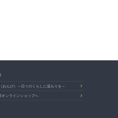
内
Bi（おんび）～日々のくらしに温もりを～
館オンラインショップへ