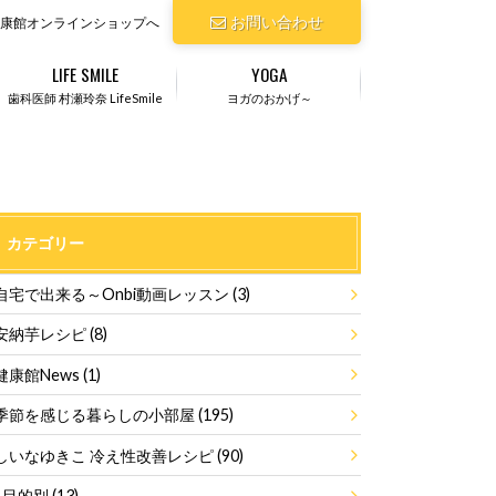
お問い合わせ
康館オンラインショップへ
LIFE SMILE
YOGA
歯科医師 村瀬玲奈 LifeSmile
ヨガのおかげ～
カテゴリー
自宅で出来る～Onbi動画レッスン
(3)
安納芋レシピ
(8)
健康館News
(1)
季節を感じる暮らしの小部屋
(195)
しいなゆきこ 冷え性改善レシピ
(90)
目的別
(13)