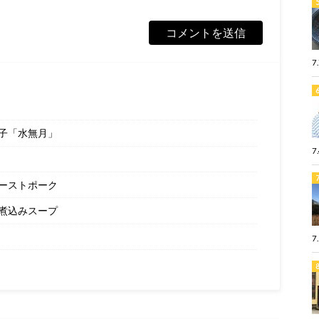
7
子「水無月」
7
ーストポーク
煮込みスープ
7