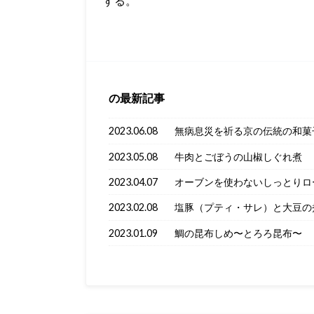
する。
の最新記事
2023.06.08
無病息災を祈る京の伝統の和菓
2023.05.08
牛肉とごぼうの山椒しぐれ煮
2023.04.07
オーブンを使わないしっとりロ
2023.02.08
塩豚（プティ・サレ）と大豆の
2023.01.09
鯛の昆布しめ〜とろろ昆布〜