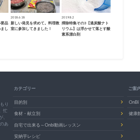
2018.6.18
2019.8.2
必要品
新しい発見を求めて。料理教
掃除特集その3【過炭酸ナト
めまし
室に参加してきました！
リウム】は浮かせて落とす酸
素系漂白剤
カテゴリー
ご案
目的別
On
温もり
。忙
食材・献立別
健康
が、
のあ
自宅で出来る～Onbi動画レッスン
安納芋レシピ