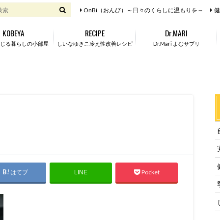
OnBi（おんび）～日々のくらしに温もりを～
健
KOBEYA
RECIPE
Dr.MARI
じる暮らしの小部屋
しいなゆきこ冷え性改善レシピ
Dr.Mari よむサプリ
はてブ
Pocket
LINE