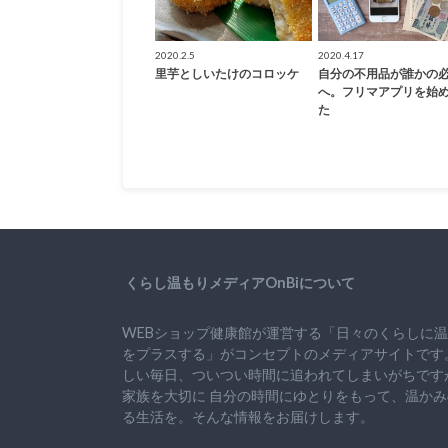
2020.2.5
2020.4.17
里芋としいたけのコロッケ
自分の不用品が誰かの
へ。フリマアプリを始
た
くらし温もりメディアOnBiについて
WEBショップ健康館が運営する「日々のくらしに
をプラスする」がコンセプトのメディアサイトです
しい毎日、ついつい時間に追われてしまいがちです
家族を大切に
自分の時間にゆとりをもって、
温かみ
る生活を。そんな情報をお届けします。