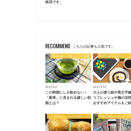
終回です。
RECOMMEND
こちらの記事も人気です。
季節を感じる暮らしの小部屋
季節を感じる暮らしの
2017.6.2
2017.2.17
この時期にしか飲めない！
大人の塗り絵や美文字
「新茶」に含まれる嬉しい効
リフレッシュや脳の活
能とは？
おすすめアイテムをご紹
しいなゆきこ 冷え性改善レシピ
季節を感じる暮らしの