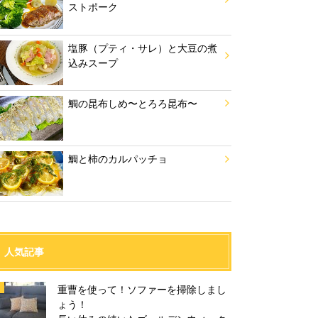
ストポーク
塩豚（プティ・サレ）と大豆の煮
込みスープ
鯛の昆布しめ〜とろろ昆布〜
鯛と柿のカルパッチョ
人気記事
重曹を使って！ソファーを掃除しまし
ょう！