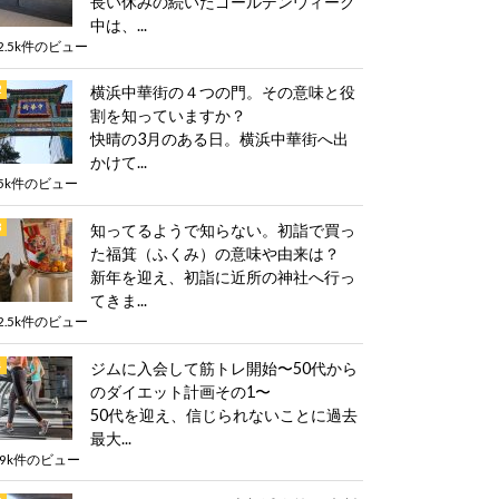
長い休みの続いたゴールデンウィーク
中は、...
2.5k件のビュー
横浜中華街の４つの門。その意味と役
割を知っていますか？
快晴の3月のある日。横浜中華街へ出
かけて...
5k件のビュー
知ってるようで知らない。初詣で買っ
た福箕（ふくみ）の意味や由来は？
新年を迎え、初詣に近所の神社へ行っ
てきま...
2.5k件のビュー
ジムに入会して筋トレ開始〜50代から
のダイエット計画その1〜
50代を迎え、信じられないことに過去
最大...
.9k件のビュー