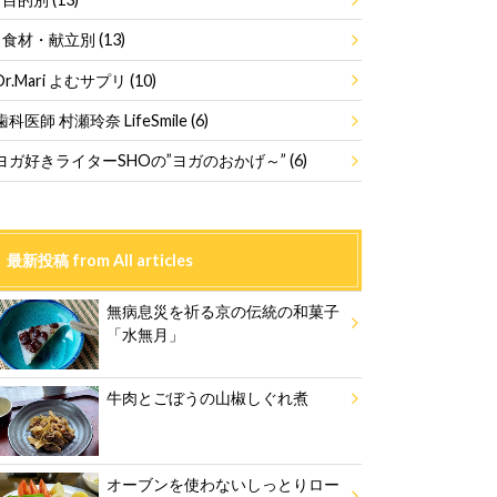
食材・献立別
(13)
Dr.Mari よむサプリ
(10)
歯科医師 村瀬玲奈 LifeSmile
(6)
ヨガ好きライターSHOの”ヨガのおかげ～”
(6)
最新投稿 from All articles
無病息災を祈る京の伝統の和菓子
「水無月」
牛肉とごぼうの山椒しぐれ煮
オーブンを使わないしっとりロー