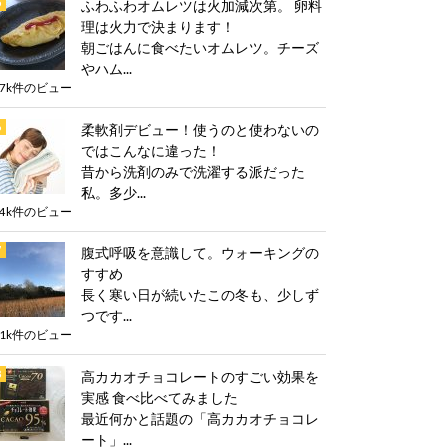
ふわふわオムレツは火加減次第。 卵料
理は火力で決まります！
朝ごはんに食べたいオムレツ。チーズ
やハム...
.7k件のビュー
柔軟剤デビュー！使うのと使わないの
ではこんなに違った！
昔から洗剤のみで洗濯する派だった
私。多少...
.4k件のビュー
腹式呼吸を意識して。ウォーキングの
すすめ
長く寒い日が続いたこの冬も、少しず
つです...
.1k件のビュー
高カカオチョコレートのすごい効果を
実感 食べ比べてみました
最近何かと話題の「高カカオチョコレ
ート」...