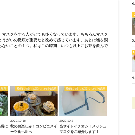
6
、マスクをする人がとても多くなっています。もちろんマスク
とうがいの徹底が重要だと改めて感じています。あとは喉を潤
5
らないことの１つ。私はこの時期、いつも以上にお茶を飲んで
4
小部屋
季節を感じる暮らしの小部屋
季節を感じる暮らしの小部屋
2020.10.16
2020.10.9
売所に
秋のお楽しみ！コンビニスイ
当サイトイチオシ！メッシュ
ーツ食べ比べ
マスクをご紹介します！