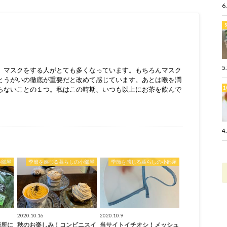
6
5
、マスクをする人がとても多くなっています。もちろんマスク
とうがいの徹底が重要だと改めて感じています。あとは喉を潤
らないことの１つ。私はこの時期、いつも以上にお茶を飲んで
4
小部屋
季節を感じる暮らしの小部屋
季節を感じる暮らしの小部屋
2020.10.16
2020.10.9
売所に
秋のお楽しみ！コンビニスイ
当サイトイチオシ！メッシュ