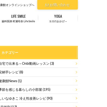
お問い合わせ
康館オンラインショップへ
LIFE SMILE
YOGA
歯科医師 村瀬玲奈 LifeSmile
ヨガのおかげ～
カテゴリー
自宅で出来る～Onbi動画レッスン
(3)
安納芋レシピ
(8)
健康館News
(1)
季節を感じる暮らしの小部屋
(195)
しいなゆきこ 冷え性改善レシピ
(90)
目的別
(13)