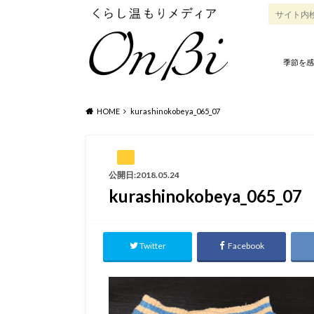
季節を感
HOME
kurashinokobeya_065_07
公開日:2018.05.24
kurashinokobeya_065_07
Twitter
Facebook