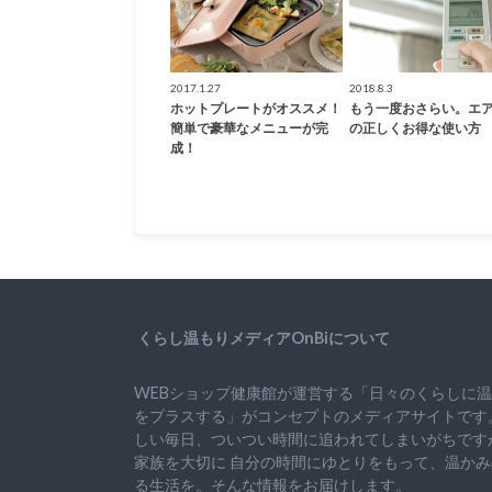
2017.1.27
2018.8.3
ホットプレートがオススメ！
もう一度おさらい。エ
簡単で豪華なメニューが完
の正しくお得な使い方
成！
くらし温もりメディアOnBiについて
WEBショップ健康館が運営する「日々のくらしに
をプラスする」がコンセプトのメディアサイトです
しい毎日、ついつい時間に追われてしまいがちです
家族を大切に
自分の時間にゆとりをもって、
温かみ
る生活を。そんな情報をお届けします。