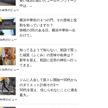
長い休みの続いたゴールデンウィーク
中は、...
2.6k件のビュー
横浜中華街の４つの門。その意味と役
割を知っていますか？
快晴の3月のある日。横浜中華街へ出
かけて...
5k件のビュー
知ってるようで知らない。初詣で買っ
た福箕（ふくみ）の意味や由来は？
新年を迎え、初詣に近所の神社へ行っ
てきま...
2.5k件のビュー
ジムに入会して筋トレ開始〜50代から
のダイエット計画その1〜
50代を迎え、信じられないことに過去
最大...
.9k件のビュー