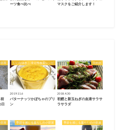
ーツ食べ比べ
マスクをご紹介します！
小部屋
しいなゆきこ 冷え性改善レシピ
目的別
2019.11.6
2018.4.30
る前
バターナッツかぼちゃのプリ
初鰹と新玉ねぎの血液サラサ
の日
ン
ラサラダ
小部屋
季節を感じる暮らしの小部屋
季節を感じる暮らしの小部屋