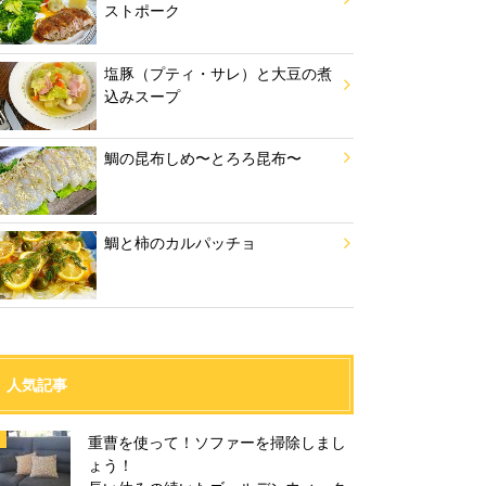
ストポーク
塩豚（プティ・サレ）と大豆の煮
込みスープ
鯛の昆布しめ〜とろろ昆布〜
鯛と柿のカルパッチョ
人気記事
重曹を使って！ソファーを掃除しまし
ょう！