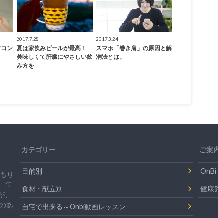
2017.7.28
2017.3.24
アコン
夏は家飲みビールが最高！
スマホ「巻き肩」の原因と解
美味しくて肝臓にやさしい飲
消法とは。
み方を
カテゴリー
ご案
目的別
On
温もり
。忙
食材・献立別
健康
が、
のあ
自宅で出来る～Onbi動画レッスン