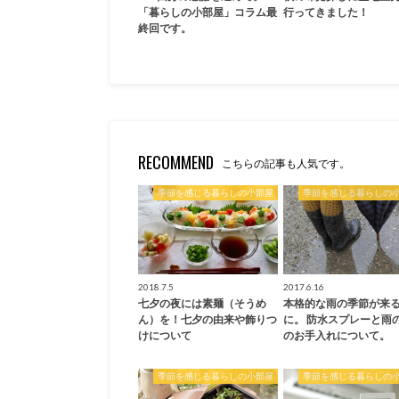
「暮らしの小部屋」コラム最
行ってきました！
終回です。
RECOMMEND
こちらの記事も人気です。
季節を感じる暮らしの小部屋
季節を感じる暮らしの
2018.7.5
2017.6.16
七夕の夜には素麺（そうめ
本格的な雨の季節が来
ん）を！七夕の由来や飾りつ
に。 防水スプレーと雨
けについて
のお手入れについて。
季節を感じる暮らしの小部屋
季節を感じる暮らしの