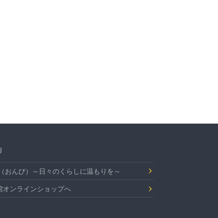
内
Bi（おんび）～日々のくらしに温もりを～
館オンラインショップへ