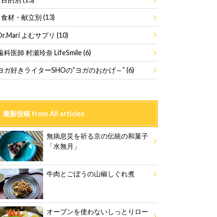
食材・献立別
(13)
Dr.Mari よむサプリ
(10)
歯科医師 村瀬玲奈 LifeSmile
(6)
ヨガ好きライターSHOの”ヨガのおかげ～”
(6)
最新投稿 from All articles
無病息災を祈る京の伝統の和菓子
「水無月」
牛肉とごぼうの山椒しぐれ煮
オーブンを使わないしっとりロー