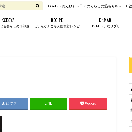
OnBi（おんび）～日々のくらしに温もりを～
健
KOBEYA
RECIPE
Dr.MARI
じる暮らしの小部屋
しいなゆきこ冷え性改善レシピ
Dr.Mari よむサプリ
はてブ
Pocket
LINE