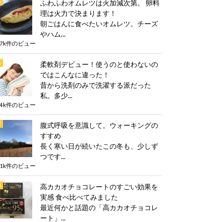
ふわふわオムレツは火加減次第。 卵料
理は火力で決まります！
朝ごはんに食べたいオムレツ。チーズ
やハム...
.7k件のビュー
柔軟剤デビュー！使うのと使わないの
ではこんなに違った！
昔から洗剤のみで洗濯する派だった
私。多少...
.4k件のビュー
腹式呼吸を意識して。ウォーキングの
すすめ
長く寒い日が続いたこの冬も、少しず
つです...
.1k件のビュー
高カカオチョコレートのすごい効果を
実感 食べ比べてみました
最近何かと話題の「高カカオチョコレ
ート」...