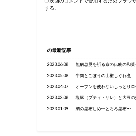
次回のコメントで使用するためブラウ
する。
の最新記事
2023.06.08
無病息災を祈る京の伝統の和菓
2023.05.08
牛肉とごぼうの山椒しぐれ煮
2023.04.07
オーブンを使わないしっとりロ
2023.02.08
塩豚（プティ・サレ）と大豆の
2023.01.09
鯛の昆布しめ〜とろろ昆布〜