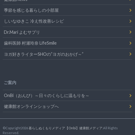
季節を感じる暮らしの小部屋
しいなゆきこ 冷え性改善レシピ
Dr.Mari よむサプリ
歯科医師 村瀬玲奈 LifeSmile
ヨガ好きライターSHOの”ヨガのおかげ～”
ご案内
OnBi（おんび）～日々のくらしに温もりを～
健康館オンラインショップへ
©Copyright2026
暮らしぬくもりメディア【Onbi】健康館メディア
.All Rights
Reserved.