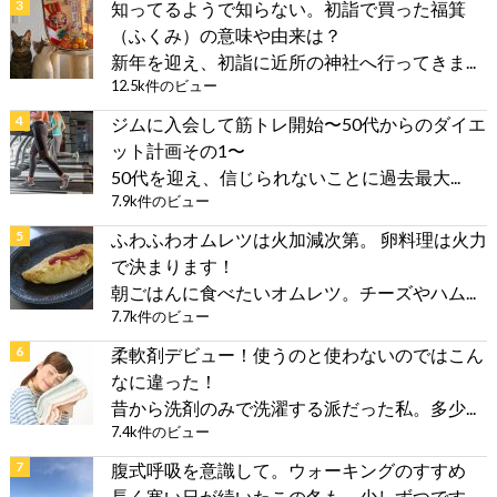
知ってるようで知らない。初詣で買った福箕
（ふくみ）の意味や由来は？
新年を迎え、初詣に近所の神社へ行ってきま...
12.5k件のビュー
ジムに入会して筋トレ開始〜50代からのダイエ
ット計画その1〜
50代を迎え、信じられないことに過去最大...
7.9k件のビュー
ふわふわオムレツは火加減次第。 卵料理は火力
で決まります！
朝ごはんに食べたいオムレツ。チーズやハム...
7.7k件のビュー
柔軟剤デビュー！使うのと使わないのではこん
なに違った！
昔から洗剤のみで洗濯する派だった私。多少...
7.4k件のビュー
腹式呼吸を意識して。ウォーキングのすすめ
長く寒い日が続いたこの冬も、少しずつです...