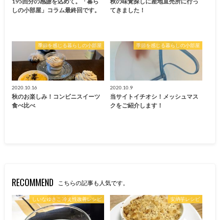
195回分の感謝を込めて。「暮ら
秋の味覚探しに産地直売所に行っ
しの小部屋」コラム最終回です。
てきました！
季節を感じる暮らしの小部屋
季節を感じる暮らしの小部屋
2020.10.16
2020.10.9
秋のお楽しみ！コンビニスイーツ
当サイトイチオシ！メッシュマス
食べ比べ
クをご紹介します！
RECOMMEND
こちらの記事も人気です。
しいなゆきこ 冷え性改善レシピ
安納芋レシピ