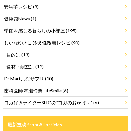
安納芋レシピ
(8)
健康館News
(1)
季節を感じる暮らしの小部屋
(195)
しいなゆきこ 冷え性改善レシピ
(90)
目的別
(13)
食材・献立別
(13)
Dr.Mari よむサプリ
(10)
歯科医師 村瀬玲奈 LifeSmile
(6)
ヨガ好きライターSHOの”ヨガのおかげ～”
(6)
最新投稿 from All articles