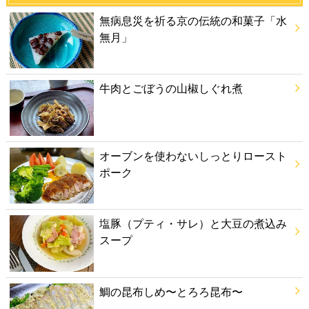
無病息災を祈る京の伝統の和菓子「水
無月」
牛肉とごぼうの山椒しぐれ煮
オーブンを使わないしっとりロースト
ポーク
塩豚（プティ・サレ）と大豆の煮込み
スープ
鯛の昆布しめ〜とろろ昆布〜