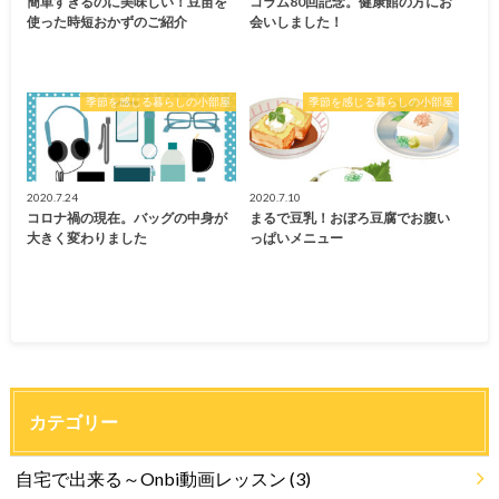
簡単すぎるのに美味しい！豆苗を
コラム80回記念。健康館の方にお
使った時短おかずのご紹介
会いしました！
季節を感じる暮らしの小部屋
季節を感じる暮らしの小部屋
2020.7.24
2020.7.10
コロナ禍の現在。バッグの中身が
まるで豆乳！おぼろ豆腐でお腹い
大きく変わりました
っぱいメニュー
カテゴリー
自宅で出来る～Onbi動画レッスン
(3)