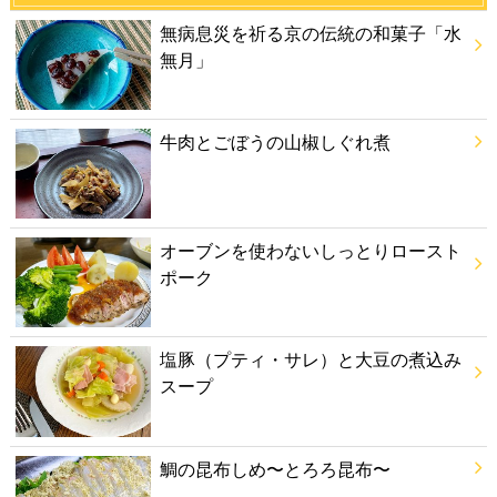
無病息災を祈る京の伝統の和菓子「水
無月」
牛肉とごぼうの山椒しぐれ煮
オーブンを使わないしっとりロースト
ポーク
塩豚（プティ・サレ）と大豆の煮込み
スープ
鯛の昆布しめ〜とろろ昆布〜