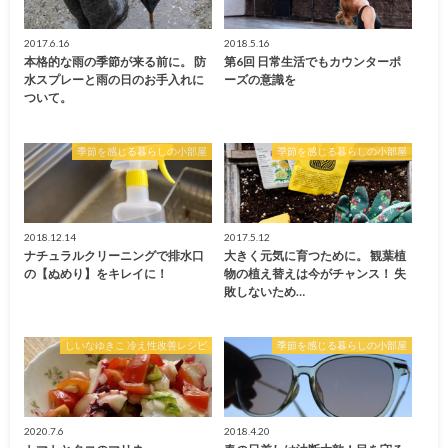
2017.6.16
2018.5.16
本格的な雨の季節が来る前に。 防
第6回 日常生活でもカウンターポ
水スプレーと雨の日のお手入れに
ーズの意識を
ついて。
季節を感じる暮らしの小部屋
季節を感じる暮らしの小部屋
2018.12.14
2017.5.12
ナチュラルクリーニングで排水口
大きく元気に育つために。 観葉植
の【ぬめり】をキレイに！
物の植え替えは今がチャンス！ 失
敗しないため…
しいなゆきこ 冷え性改善レシピ
季節を感じる暮らしの小部屋
2020.7.6
2018.4.20