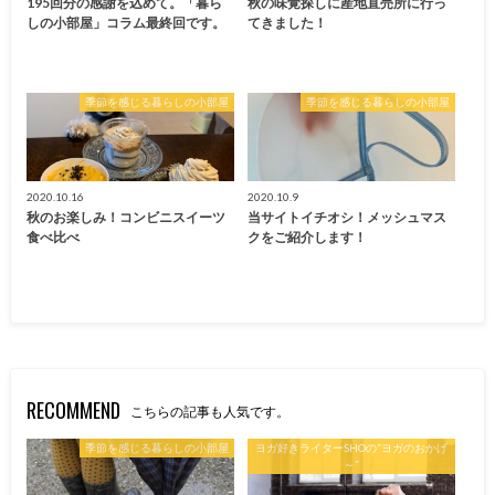
195回分の感謝を込めて。「暮ら
秋の味覚探しに産地直売所に行っ
しの小部屋」コラム最終回です。
てきました！
季節を感じる暮らしの小部屋
季節を感じる暮らしの小部屋
2020.10.16
2020.10.9
秋のお楽しみ！コンビニスイーツ
当サイトイチオシ！メッシュマス
食べ比べ
クをご紹介します！
RECOMMEND
こちらの記事も人気です。
季節を感じる暮らしの小部屋
ヨガ好きライターSHOの”ヨガのおかげ
～”