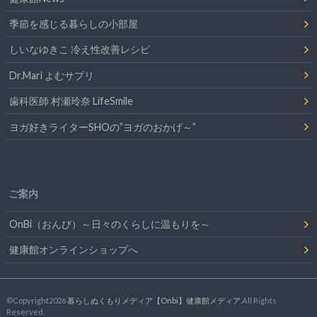
季節を感じる暮らしの小部屋
しいなゆきこ 冷え性改善レシピ
Dr.Mari よむサプリ
歯科医師 村瀬玲奈 LifeSmile
ヨガ好きライターSHOの”ヨガのおかげ～”
ご案内
OnBi（おんび）～日々のくらしに温もりを～
健康館オンラインショップへ
©Copyright2026
暮らしぬくもりメディア【Onbi】健康館メディア
.All Rights
Reserved.