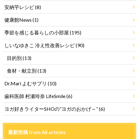
安納芋レシピ
(8)
健康館News
(1)
季節を感じる暮らしの小部屋
(195)
しいなゆきこ 冷え性改善レシピ
(90)
目的別
(13)
食材・献立別
(13)
Dr.Mari よむサプリ
(10)
歯科医師 村瀬玲奈 LifeSmile
(6)
ヨガ好きライターSHOの”ヨガのおかげ～”
(6)
最新投稿 from All articles