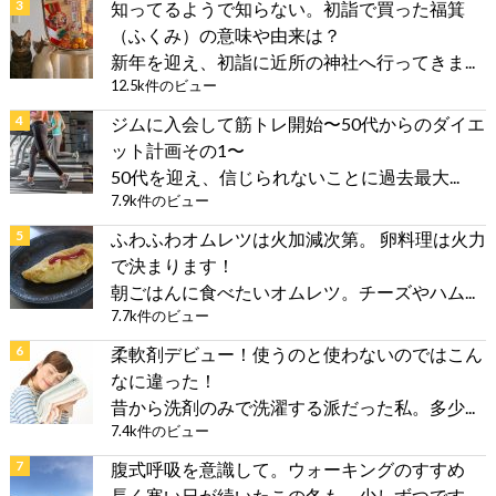
知ってるようで知らない。初詣で買った福箕
（ふくみ）の意味や由来は？
新年を迎え、初詣に近所の神社へ行ってきま...
12.5k件のビュー
ジムに入会して筋トレ開始〜50代からのダイエ
ット計画その1〜
50代を迎え、信じられないことに過去最大...
7.9k件のビュー
ふわふわオムレツは火加減次第。 卵料理は火力
で決まります！
朝ごはんに食べたいオムレツ。チーズやハム...
7.7k件のビュー
柔軟剤デビュー！使うのと使わないのではこん
なに違った！
昔から洗剤のみで洗濯する派だった私。多少...
7.4k件のビュー
腹式呼吸を意識して。ウォーキングのすすめ
長く寒い日が続いたこの冬も、少しずつです...