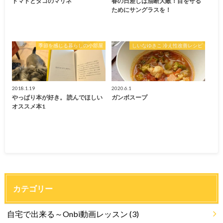
トマトとタコのマリネ
春の日差しは油断大敵！目を守る
ためにサングラスを！
季節を感じる暮らしの小部屋
しいなゆきこ 冷え性改善レシピ
2018.1.19
2020.6.1
やっぱり本が好き。 読んでほしい
ガンボスープ
オススメ本1
カテゴリー
自宅で出来る～Onbi動画レッスン
(3)