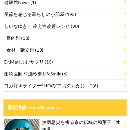
健康館News
(1)
季節を感じる暮らしの小部屋
(195)
しいなゆきこ 冷え性改善レシピ
(90)
目的別
(13)
食材・献立別
(13)
Dr.Mari よむサプリ
(10)
歯科医師 村瀬玲奈 LifeSmile
(6)
ヨガ好きライターSHOの”ヨガのおかげ～”
(6)
最新投稿 from All articles
無病息災を祈る京の伝統の和菓子「水
無月」