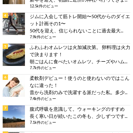
12.5k件のビュー
ジムに入会して筋トレ開始〜50代からのダイエ
ット計画その1〜
50代を迎え、信じられないことに過去最大...
7.9k件のビュー
ふわふわオムレツは火加減次第。 卵料理は火力
で決まります！
朝ごはんに食べたいオムレツ。チーズやハム...
7.7k件のビュー
柔軟剤デビュー！使うのと使わないのではこん
なに違った！
昔から洗剤のみで洗濯する派だった私。多少...
7.4k件のビュー
腹式呼吸を意識して。ウォーキングのすすめ
長く寒い日が続いたこの冬も、少しずつです...
7.1k件のビュー