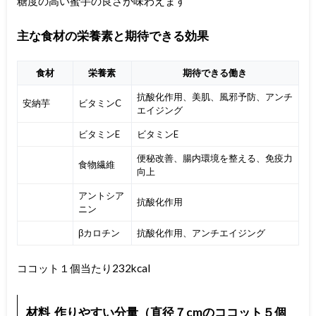
糖度の高い蜜芋の良さが味わえます
主な食材の栄養素と期待できる効果
食材
栄養素
期待できる働き
抗酸化作用、美肌、風邪予防、アンチ
安納芋
ビタミンC
エイジング
ビタミンE
ビタミンE
便秘改善、腸内環境を整える、免疫力
食物繊維
向上
アントシア
抗酸化作用
ニン
βカロチン
抗酸化作用、アンチエイジング
ココット１個当たり232kcal
材料 作りやすい分量（直径７cmのココット５個