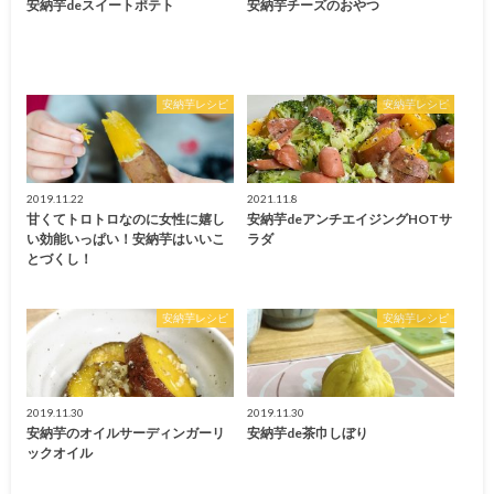
安納芋deスイートポテト
安納芋チーズのおやつ
安納芋レシピ
安納芋レシピ
2019.11.22
2021.11.8
甘くてトロトロなのに女性に嬉し
安納芋deアンチエイジングHOTサ
い効能いっぱい！安納芋はいいこ
ラダ
とづくし！
安納芋レシピ
安納芋レシピ
2019.11.30
2019.11.30
安納芋のオイルサーディンガーリ
安納芋de茶巾しぼり
ックオイル