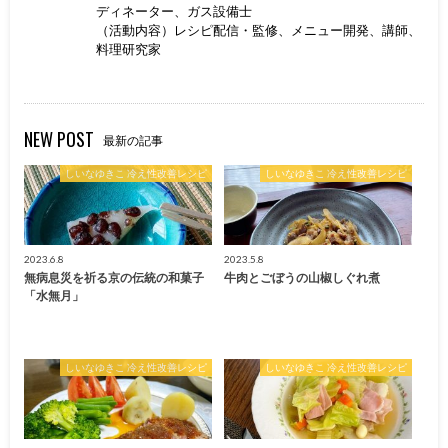
ディネーター、ガス設備士
（活動内容）レシピ配信・監修、メニュー開発、講師、
料理研究家
NEW POST
最新の記事
しいなゆきこ 冷え性改善レシピ
しいなゆきこ 冷え性改善レシピ
2023.6.8
2023.5.8
無病息災を祈る京の伝統の和菓子
牛肉とごぼうの山椒しぐれ煮
「水無月」
しいなゆきこ 冷え性改善レシピ
しいなゆきこ 冷え性改善レシピ