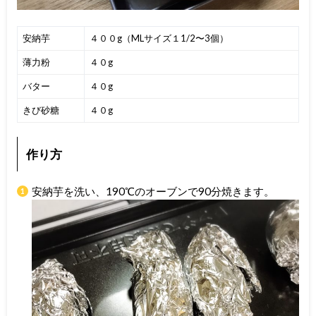
安納芋
４００g（MLサイズ１1/2〜3個）
薄力粉
４０g
バター
４０g
きび砂糖
４０g
作り方
安納芋を洗い、190℃のオーブンで90分焼きます。