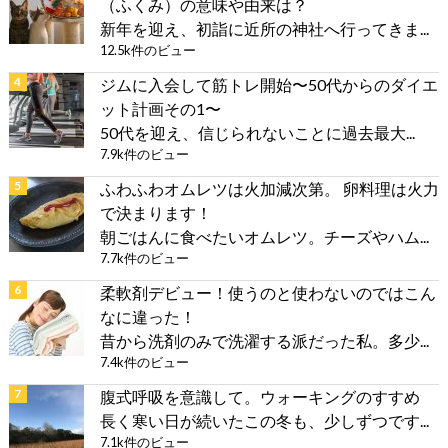
（ふくみ）の意味や由来は？
新年を迎え、初詣に近所の神社へ行ってきま...
12.5k件のビュー
ジムに入会して筋トレ開始〜50代からのダイエ
ット計画その1〜
50代を迎え、信じられないことに過去最大...
7.9k件のビュー
ふわふわオムレツは火加減次第。 卵料理は火力
で決まります！
朝ごはんに食べたいオムレツ。チーズやハム...
7.7k件のビュー
柔軟剤デビュー！使うのと使わないのではこん
なに違った！
昔から洗剤のみで洗濯する派だった私。多少...
7.4k件のビュー
腹式呼吸を意識して。ウォーキングのすすめ
長く寒い日が続いたこの冬も、少しずつです...
7.1k件のビュー