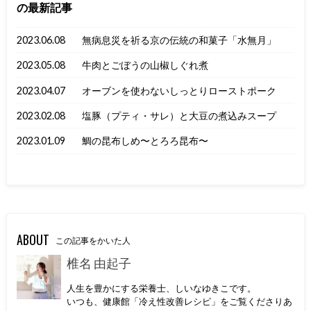
の最新記事
2023.06.08
無病息災を祈る京の伝統の和菓子「水無月」
2023.05.08
牛肉とごぼうの山椒しぐれ煮
2023.04.07
オーブンを使わないしっとりローストポーク
2023.02.08
塩豚（プティ・サレ）と大豆の煮込みスープ
2023.01.09
鯛の昆布しめ〜とろろ昆布〜
ABOUT
この記事をかいた人
椎名 由起子
人生を豊かにする栄養士、しいなゆきこです。
いつも、健康館「冷え性改善レシピ」をご覧くださりあ