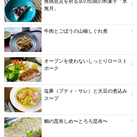
無病息災を祈る京の伝統の和菓子「水
無月」
牛肉とごぼうの山椒しぐれ煮
オーブンを使わないしっとりロースト
ポーク
塩豚（プティ・サレ）と大豆の煮込み
スープ
鯛の昆布しめ〜とろろ昆布〜