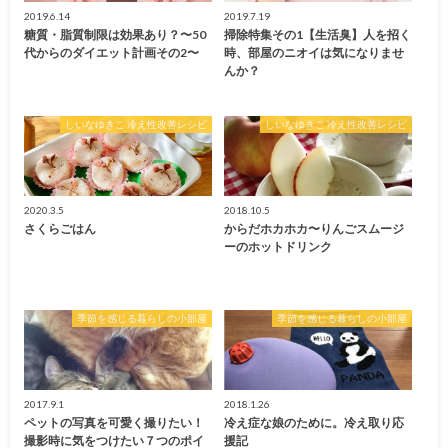
2019.6.14
2019.7.19
糖質・脂質制限は効果あり？〜50
掃除特集その1【生活臭】人を招く
代からのダイエット計画その2〜
時、部屋のニオイは気になりませ
んか？
しいなゆきこ 冷え性改善レシピ
しいなゆきこ 冷え性改善レシピ
2020.3.5
2018.10.5
さくらごはん
からだホカホカ〜りんごスムージ
ーのホットドリンク
季節を感じる暮らしの小部屋
季節を感じる暮らしの小部屋
2017.9.1
2018.1.26
ペットの写真を可愛く撮りたい！
冷え症な娘のために。冷え取り応
撮影時に気をつけたい７つのポイ
援記