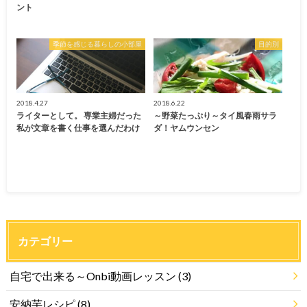
ント
季節を感じる暮らしの小部屋
目的別
2018.4.27
2018.6.22
ライターとして。 専業主婦だった
～野菜たっぷり～タイ風春雨サラ
私が文章を書く仕事を選んだわけ
ダ！ヤムウンセン
カテゴリー
自宅で出来る～Onbi動画レッスン
(3)
安納芋レシピ
(8)