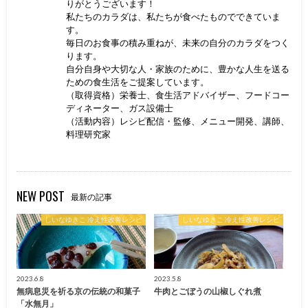
りがとうございます！
私たちのカラダは、私たちが食べたものでできていま
す。
毎日のお食事の積み重ねが、未来の自分のカラダをつく
ります。
自分自身や大切な人・家族のために、豊かな人生を送る
ための食生活をご提案しています。
（取得資格）栄養士、食生活アドバイザー、フードコー
ディネーター、ガス設備士
（活動内容）レシピ配信・監修、メニュー開発、講師、
料理研究家
NEW POST
最新の記事
しいなゆきこ 冷え性改善レシピ
しいなゆきこ 冷え性改善レシピ
2023.6.8
2023.5.8
無病息災を祈る京の伝統の和菓子
牛肉とごぼうの山椒しぐれ煮
「水無月」