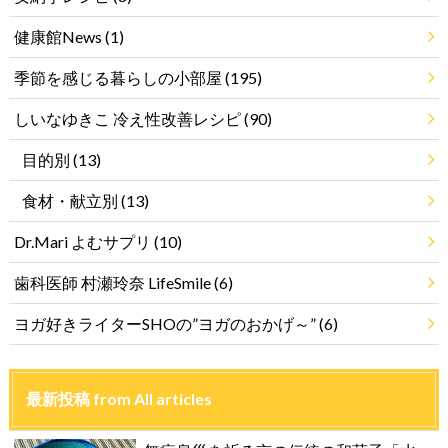
健康館News
(1)
季節を感じる暮らしの小部屋
(195)
しいなゆきこ 冷え性改善レシピ
(90)
目的別
(13)
食材・献立別
(13)
Dr.Mari よむサプリ
(10)
歯科医師 村瀬玲奈 LifeSmile
(6)
ヨガ好きライターSHOの”ヨガのおかげ～”
(6)
最新投稿 from All articles