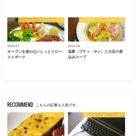
しいなゆきこ 冷え性改善レシピ
しいなゆきこ 冷え性改善レシピ
2023.4.7
2023.2.8
オーブンを使わないしっとりロー
塩豚（プティ・サレ）と大豆の煮
ストポーク
込みスープ
RECOMMEND
こちらの記事も人気です。
安納芋レシピ
季節を感じる暮らしの小部屋