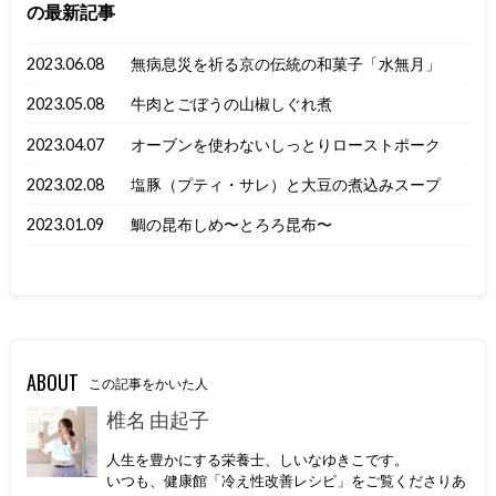
の最新記事
2023.06.08
無病息災を祈る京の伝統の和菓子「水無月」
2023.05.08
牛肉とごぼうの山椒しぐれ煮
2023.04.07
オーブンを使わないしっとりローストポーク
2023.02.08
塩豚（プティ・サレ）と大豆の煮込みスープ
2023.01.09
鯛の昆布しめ〜とろろ昆布〜
ABOUT
この記事をかいた人
椎名 由起子
人生を豊かにする栄養士、しいなゆきこです。
いつも、健康館「冷え性改善レシピ」をご覧くださりあ