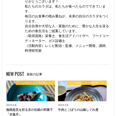
りがとうございます！
私たちのカラダは、私たちが食べたものでできていま
す。
毎日のお食事の積み重ねが、未来の自分のカラダをつく
ります。
自分自身や大切な人・家族のために、豊かな人生を送る
ための食生活をご提案しています。
（取得資格）栄養士、食生活アドバイザー、フードコー
ディネーター、ガス設備士
（活動内容）レシピ配信・監修、メニュー開発、講師、
料理研究家
NEW POST
最新の記事
しいなゆきこ 冷え性改善レシピ
しいなゆきこ 冷え性改善レシピ
2023.6.8
2023.5.8
無病息災を祈る京の伝統の和菓子
牛肉とごぼうの山椒しぐれ煮
「水無月」