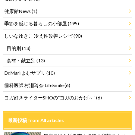
健康館News
(1)
季節を感じる暮らしの小部屋
(195)
しいなゆきこ 冷え性改善レシピ
(90)
目的別
(13)
食材・献立別
(13)
Dr.Mari よむサプリ
(10)
歯科医師 村瀬玲奈 LifeSmile
(6)
ヨガ好きライターSHOの”ヨガのおかげ～”
(6)
最新投稿 from All articles