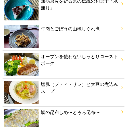
無病息災を祈る京の伝統の和菓子「水
無月」
牛肉とごぼうの山椒しぐれ煮
オーブンを使わないしっとりロースト
ポーク
塩豚（プティ・サレ）と大豆の煮込み
スープ
鯛の昆布しめ〜とろろ昆布〜