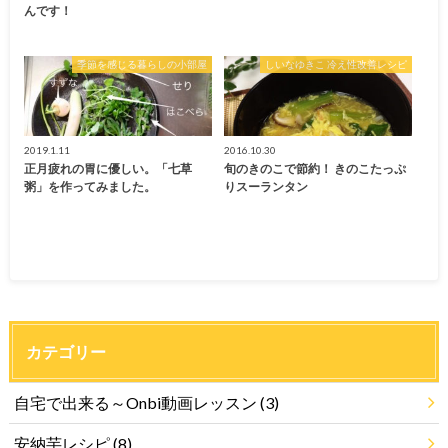
んです！
季節を感じる暮らしの小部屋
しいなゆきこ 冷え性改善レシピ
2019.1.11
2016.10.30
正月疲れの胃に優しい。「七草
旬のきのこで節約！ きのこたっぷ
粥」を作ってみました。
りスーランタン
カテゴリー
自宅で出来る～Onbi動画レッスン
(3)
安納芋レシピ
(8)