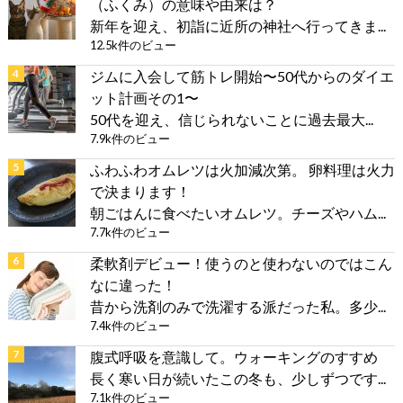
（ふくみ）の意味や由来は？
新年を迎え、初詣に近所の神社へ行ってきま...
12.5k件のビュー
ジムに入会して筋トレ開始〜50代からのダイエ
ット計画その1〜
50代を迎え、信じられないことに過去最大...
7.9k件のビュー
ふわふわオムレツは火加減次第。 卵料理は火力
で決まります！
朝ごはんに食べたいオムレツ。チーズやハム...
7.7k件のビュー
柔軟剤デビュー！使うのと使わないのではこん
なに違った！
昔から洗剤のみで洗濯する派だった私。多少...
7.4k件のビュー
腹式呼吸を意識して。ウォーキングのすすめ
長く寒い日が続いたこの冬も、少しずつです...
7.1k件のビュー