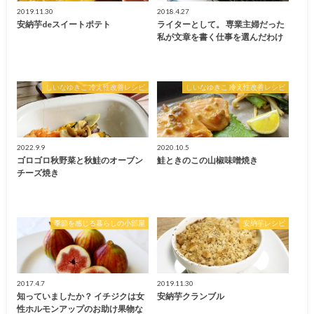
2019.11.30
2018.4.27
安納芋deスイートポテト
ライターとして。 専業主婦だった
私が文章を書く仕事を選んだわけ
しいなゆきこ 冷え性改善レシピ
しいなゆきこ 冷え性改善レシピ
2022.9.9
2020.10.5
ゴロゴロ秋野菜と秋鮭のオーブン
鮭ときのこの山椒味噌焼き
チーズ焼き
季節を感じる暮らしの小部屋
安納芋レシピ
2017.4.7
2019.11.30
知っていましたか？ イチジクは女
安納芋クランブル
性ホルモンアップのお助け果物な