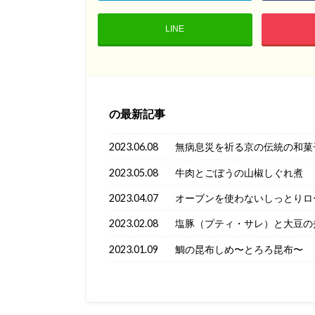
LINE
の最新記事
2023.06.08
無病息災を祈る京の伝統の和菓
2023.05.08
牛肉とごぼうの山椒しぐれ煮
2023.04.07
オーブンを使わないしっとりロ
2023.02.08
塩豚（プティ・サレ）と大豆の
2023.01.09
鯛の昆布しめ〜とろろ昆布〜