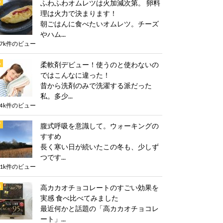
ふわふわオムレツは火加減次第。 卵料
理は火力で決まります！
朝ごはんに食べたいオムレツ。チーズ
やハム...
.7k件のビュー
柔軟剤デビュー！使うのと使わないの
ではこんなに違った！
昔から洗剤のみで洗濯する派だった
私。多少...
.4k件のビュー
腹式呼吸を意識して。ウォーキングの
すすめ
長く寒い日が続いたこの冬も、少しず
つです...
.1k件のビュー
高カカオチョコレートのすごい効果を
実感 食べ比べてみました
最近何かと話題の「高カカオチョコレ
ート」...