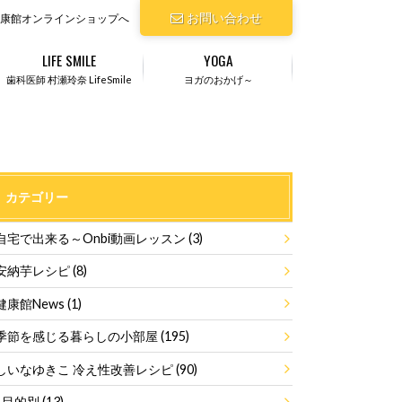
お問い合わせ
康館オンラインショップへ
LIFE SMILE
YOGA
歯科医師 村瀬玲奈 LifeSmile
ヨガのおかげ～
カテゴリー
自宅で出来る～Onbi動画レッスン
(3)
安納芋レシピ
(8)
健康館News
(1)
季節を感じる暮らしの小部屋
(195)
しいなゆきこ 冷え性改善レシピ
(90)
目的別
(13)