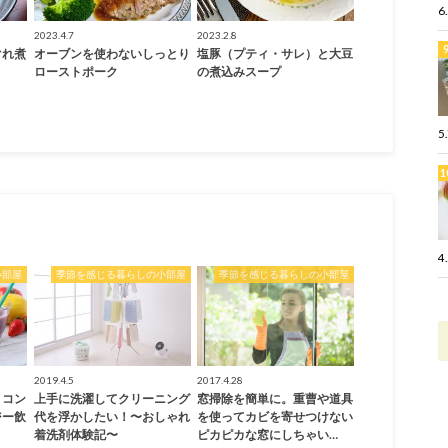
6
2023.4.7
2023.2.8
ぐれ煮
オーブンを使わないしっとり
塩豚（プティ・サレ）と大豆
ローストポーク
の煮込みスープ
5
4
小部屋
季節を感じる暮らしの小部屋
季節を感じる暮らしの小部屋
2019.4.5
2017.4.28
！コン
上手に洗濯してクリーニング
窓掃除を簡単に。重曹や道具
ジー飲
代を浮かしたい！〜おしゃれ
を使ってカビを寄せつけない
着洗剤体験記〜
ピカピカな窓にしちゃい…