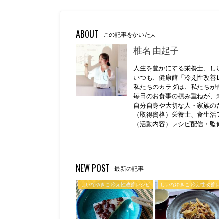
ABOUT
この記事をかいた人
椎名 由起子
人生を豊かにする栄養士、し
いつも、健康館「冷え性改善
私たちのカラダは、私たちが
毎日のお食事の積み重ねが、
自分自身や大切な人・家族の
（取得資格）栄養士、食生活
（活動内容）レシピ配信・監
NEW POST
最新の記事
しいなゆきこ 冷え性改善レシピ
しいなゆきこ 冷え性改善