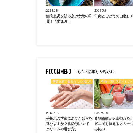
2023.6.8
2023.5.8
無病息災を祈る京の伝統の和
牛肉とごぼうの山椒し
菓子「水無月」
RECOMMEND
こちらの記事も人気です。
季節を感じる暮らしの小部屋
季節を感じる暮らしの
2016.12.2
2019.9.20
手荒れの季節にあなたは何を
食物繊維が沢山摂れる
選びますか？ 悩み別ハンド
ビニでも買えるスムー
クリームの選び方。
み比べ