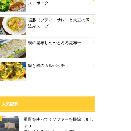
ストポーク
塩豚（プティ・サレ）と大豆の煮
込みスープ
鯛の昆布しめ〜とろろ昆布〜
鯛と柿のカルパッチョ
人気記事
重曹を使って！ソファーを掃除しまし
ょう！