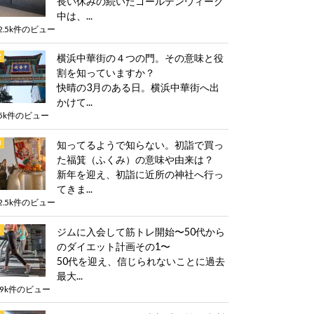
長い休みの続いたゴールデンウィーク
中は、...
2.5k件のビュー
横浜中華街の４つの門。その意味と役
割を知っていますか？
快晴の3月のある日。横浜中華街へ出
かけて...
5k件のビュー
知ってるようで知らない。初詣で買っ
た福箕（ふくみ）の意味や由来は？
新年を迎え、初詣に近所の神社へ行っ
てきま...
2.5k件のビュー
ジムに入会して筋トレ開始〜50代から
のダイエット計画その1〜
50代を迎え、信じられないことに過去
最大...
.9k件のビュー