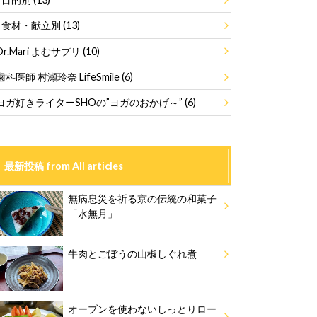
食材・献立別
(13)
Dr.Mari よむサプリ
(10)
歯科医師 村瀬玲奈 LifeSmile
(6)
ヨガ好きライターSHOの”ヨガのおかげ～”
(6)
最新投稿 from All articles
無病息災を祈る京の伝統の和菓子
「水無月」
牛肉とごぼうの山椒しぐれ煮
オーブンを使わないしっとりロー