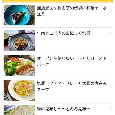
無病息災を祈る京の伝統の和菓子「水
無月」
牛肉とごぼうの山椒しぐれ煮
オーブンを使わないしっとりロースト
ポーク
塩豚（プティ・サレ）と大豆の煮込み
スープ
鯛の昆布しめ〜とろろ昆布〜