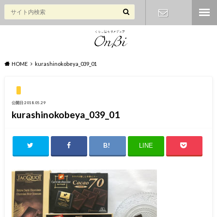
お問い合わ
せ
HOME
kurashinokobeya_039_01
公開日:2018.05.29
kurashinokobeya_039_01
LINE