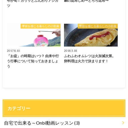
今が旬！カリッとふんわりアジカ
鯛の昆布しめ〜とろろ昆布〜
ツ
季節を感じる暮らしの小部屋
季節を感じる暮らしの小部屋
2017.8.10
2018.5.18
「お盆」の時期はいつ？ 由来や行
ふわふわオムレツは火加減次第。
う行事について知っておきましょ
卵料理は火力で決まります！
う
カテゴリー
自宅で出来る～Onbi動画レッスン
(3)