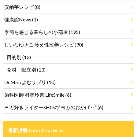
安納芋レシピ
(8)
健康館News
(1)
季節を感じる暮らしの小部屋
(195)
しいなゆきこ 冷え性改善レシピ
(90)
目的別
(13)
食材・献立別
(13)
Dr.Mari よむサプリ
(10)
歯科医師 村瀬玲奈 LifeSmile
(6)
ヨガ好きライターSHOの”ヨガのおかげ～”
(6)
最新投稿 from All articles