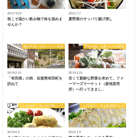
2017.9.29
2021.7.7
秋こそ温かい飲み物で体を温めま
夏野菜のサッパリ揚げ浸し
せんか？
季節を感じる暮らしの小部屋
季節を感じる暮らしの小部屋
2019.2.15
2019.1.25
「有田焼」の街、佐賀県有田町を
安くて新鮮な野菜を求めて。ファ
訪ねて
ーマーズマーケット（産地直売
所）へ行ってきまし…
しいなゆきこ 冷え性改善レシピ
しいなゆきこ 冷え性改善レシピ
2019.6.3
2023.1.9