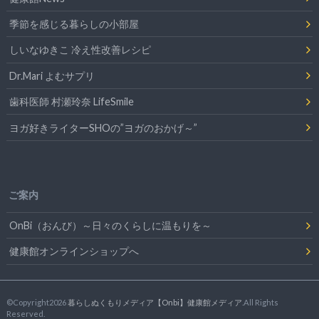
季節を感じる暮らしの小部屋
しいなゆきこ 冷え性改善レシピ
Dr.Mari よむサプリ
歯科医師 村瀬玲奈 LifeSmile
ヨガ好きライターSHOの”ヨガのおかげ～”
ご案内
OnBi（おんび）～日々のくらしに温もりを～
健康館オンラインショップへ
©Copyright2026
暮らしぬくもりメディア【Onbi】健康館メディア
.All Rights
Reserved.