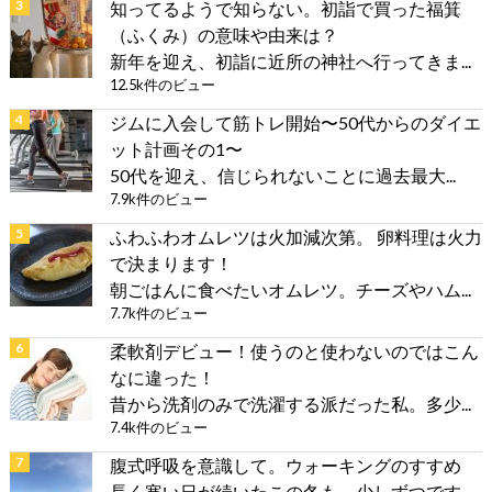
知ってるようで知らない。初詣で買った福箕
（ふくみ）の意味や由来は？
新年を迎え、初詣に近所の神社へ行ってきま...
12.5k件のビュー
ジムに入会して筋トレ開始〜50代からのダイエ
ット計画その1〜
50代を迎え、信じられないことに過去最大...
7.9k件のビュー
ふわふわオムレツは火加減次第。 卵料理は火力
で決まります！
朝ごはんに食べたいオムレツ。チーズやハム...
7.7k件のビュー
柔軟剤デビュー！使うのと使わないのではこん
なに違った！
昔から洗剤のみで洗濯する派だった私。多少...
7.4k件のビュー
腹式呼吸を意識して。ウォーキングのすすめ
長く寒い日が続いたこの冬も、少しずつです...