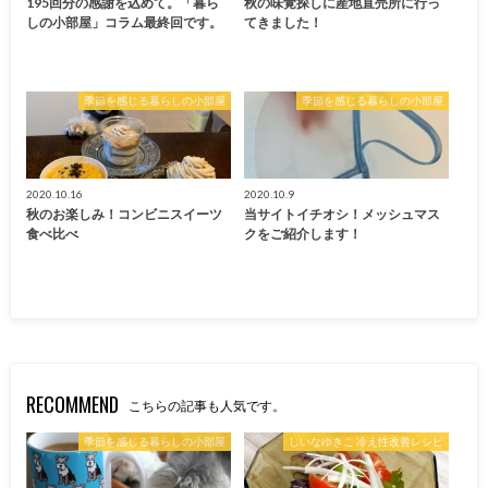
195回分の感謝を込めて。「暮ら
秋の味覚探しに産地直売所に行っ
しの小部屋」コラム最終回です。
てきました！
季節を感じる暮らしの小部屋
季節を感じる暮らしの小部屋
2020.10.16
2020.10.9
秋のお楽しみ！コンビニスイーツ
当サイトイチオシ！メッシュマス
食べ比べ
クをご紹介します！
RECOMMEND
こちらの記事も人気です。
季節を感じる暮らしの小部屋
しいなゆきこ 冷え性改善レシピ