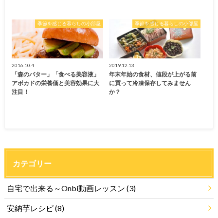
季節を感じる暮らしの小部屋
季節を感じる暮らしの小部屋
2016.10.4
2019.12.13
「森のバター」「食べる美容液」
年末年始の食材、値段が上がる前
アボカドの栄養価と美容効果に大
に買って冷凍保存してみません
注目！
か？
カテゴリー
自宅で出来る～Onbi動画レッスン
(3)
安納芋レシピ
(8)