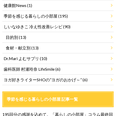
健康館News
(1)
季節を感じる暮らしの小部屋
(195)
しいなゆきこ 冷え性改善レシピ
(90)
目的別
(13)
食材・献立別
(13)
Dr.Mari よむサプリ
(10)
歯科医師 村瀬玲奈 LifeSmile
(6)
ヨガ好きライターSHOの”ヨガのおかげ～”
(6)
季節を感じる暮らしの小部屋 記事一覧
195回分の感謝を込めて。「暮らしの小部屋」コラム最終回