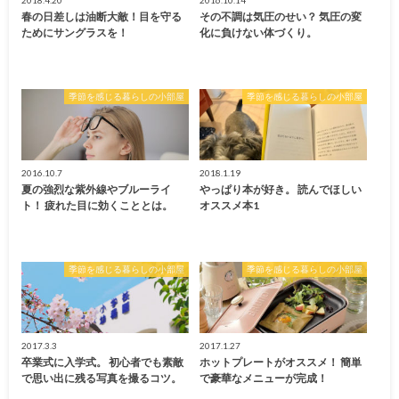
春の日差しは油断大敵！目を守る
その不調は気圧のせい？ 気圧の変
ためにサングラスを！
化に負けない体づくり。
季節を感じる暮らしの小部屋
季節を感じる暮らしの小部屋
2016.10.7
2018.1.19
夏の強烈な紫外線やブルーライ
やっぱり本が好き。 読んでほしい
ト！ 疲れた目に効くこととは。
オススメ本1
季節を感じる暮らしの小部屋
季節を感じる暮らしの小部屋
2017.3.3
2017.1.27
卒業式に入学式。 初心者でも素敵
ホットプレートがオススメ！ 簡単
で思い出に残る写真を撮るコツ。
で豪華なメニューが完成！