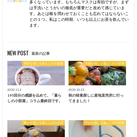
多くなっています。もちろんマスクは有効ですが、まず
は手洗いとうがいの徹底が重要だと改めて感じていま
す。あとは喉を潤わせておくことも忘れてはならないこ
との１つ。私はこの時期、いつも以上にお茶を飲んでい
ます。
NEW POST
最新の記事
季節を感じる暮らしの小部屋
季節を感じる暮らしの小部屋
2020.11.2
2020.10.23
195回分の感謝を込めて。「暮ら
秋の味覚探しに産地直売所に行っ
しの小部屋」コラム最終回です。
てきました！
季節を感じる暮らしの小部屋
季節を感じる暮らしの小部屋