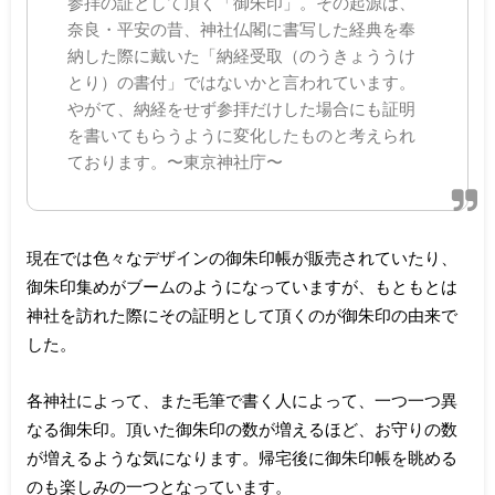
参拝の証として頂く「御朱印」。その起源は、
奈良・平安の昔、神社仏閣に書写した経典を奉
納した際に戴いた「納経受取（のうきょううけ
とり）の書付」ではないかと言われています。
やがて、納経をせず参拝だけした場合にも証明
を書いてもらうように変化したものと考えられ
ております。〜東京神社庁〜
現在では色々なデザインの御朱印帳が販売されていたり、
御朱印集めがブームのようになっていますが、もともとは
神社を訪れた際にその証明として頂くのが御朱印の由来で
した。
各神社によって、また毛筆で書く人によって、一つ一つ異
なる御朱印。頂いた御朱印の数が増えるほど、お守りの数
が増えるような気になります。帰宅後に御朱印帳を眺める
のも楽しみの一つとなっています。