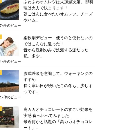
ふわふわオムレツは火加減次第。 卵料
理は火力で決まります！
朝ごはんに食べたいオムレツ。チーズ
やハム...
.7k件のビュー
柔軟剤デビュー！使うのと使わないの
ではこんなに違った！
昔から洗剤のみで洗濯する派だった
私。多少...
.4k件のビュー
腹式呼吸を意識して。ウォーキングの
すすめ
長く寒い日が続いたこの冬も、少しず
つです...
.1k件のビュー
高カカオチョコレートのすごい効果を
実感 食べ比べてみました
最近何かと話題の「高カカオチョコレ
ート」...