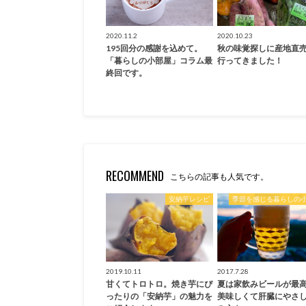
2020.11.2
2020.10.23
195回分の感謝を込めて。
秋の味覚探しに産地直
「暮らしの小部屋」コラム最
行ってきました！
終回です。
RECOMMEND
こちらの記事も人気です。
安納芋レシピ
季節を感じる暮らしの
2019.10.11
2017.7.28
甘くてトロトロ。焼き芋にぴ
夏は家飲みビールが最
ったりの「安納芋」の魅力を
美味しくて肝臓にやさ