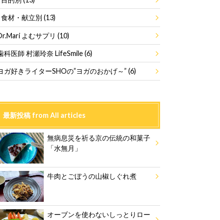
食材・献立別
(13)
Dr.Mari よむサプリ
(10)
歯科医師 村瀬玲奈 LifeSmile
(6)
ヨガ好きライターSHOの”ヨガのおかげ～”
(6)
最新投稿 from All articles
無病息災を祈る京の伝統の和菓子
「水無月」
牛肉とごぼうの山椒しぐれ煮
オーブンを使わないしっとりロー