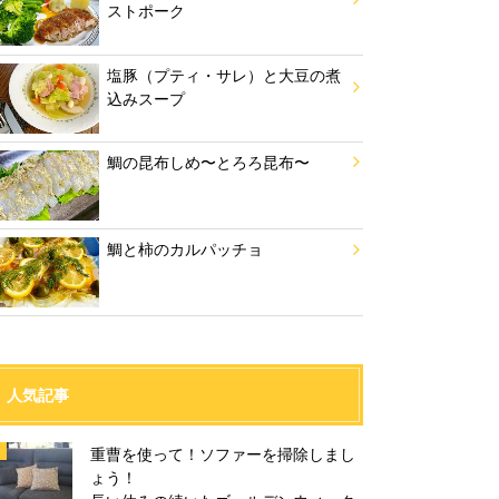
ストポーク
塩豚（プティ・サレ）と大豆の煮
込みスープ
鯛の昆布しめ〜とろろ昆布〜
鯛と柿のカルパッチョ
人気記事
重曹を使って！ソファーを掃除しまし
ょう！