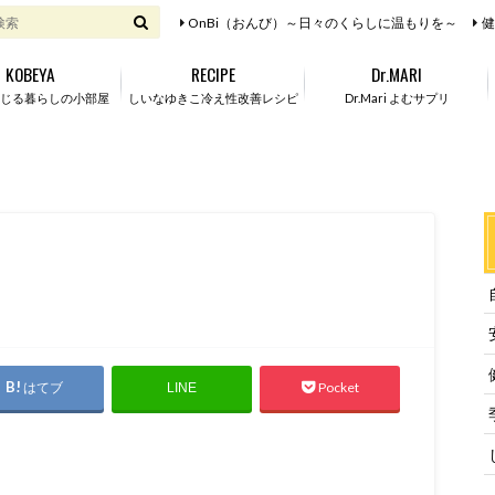
OnBi（おんび）～日々のくらしに温もりを～
健
KOBEYA
RECIPE
Dr.MARI
じる暮らしの小部屋
しいなゆきこ冷え性改善レシピ
Dr.Mari よむサプリ
はてブ
Pocket
LINE