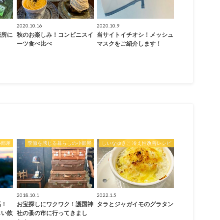
2020.10.16
2020.10.9
売所に
秋のお楽しみ！コンビニスイ
当サイトイチオシ！メッシュ
ーツ食べ比べ
マスクをご紹介します！
小部屋
季節を感じる暮らしの小部屋
しいなゆきこ 冷え性改善レシピ
2018.10.1
2022.1.5
高！
お宝探しにワクワク！護国神
タラとジャガイモのグラタン
しい飲
社の蚤の市に行ってきまし