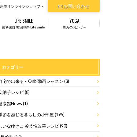
お問い合わせ
康館オンラインショップへ
LIFE SMILE
YOGA
歯科医師 村瀬玲奈 LifeSmile
ヨガのおかげ～
カテゴリー
自宅で出来る～Onbi動画レッスン
(3)
安納芋レシピ
(8)
健康館News
(1)
季節を感じる暮らしの小部屋
(195)
しいなゆきこ 冷え性改善レシピ
(90)
目的別
(13)