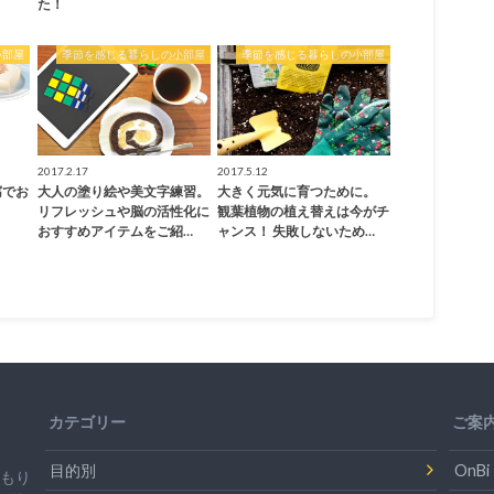
た！
小部屋
季節を感じる暮らしの小部屋
季節を感じる暮らしの小部屋
2017.2.17
2017.5.12
腐でお
大人の塗り絵や美文字練習。
大きく元気に育つために。
リフレッシュや脳の活性化に
観葉植物の植え替えは今がチ
おすすめアイテムをご紹…
ャンス！ 失敗しないため…
カテゴリー
ご案
目的別
On
温もり