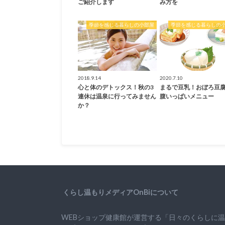
ご紹介します
み方を
季節を感じる暮らしの小部屋
季節を感じる暮らしの
2018.9.14
2020.7.10
心と体のデトックス！秋の3
まるで豆乳！おぼろ豆
連休は温泉に行ってみません
腹いっぱいメニュー
か？
くらし温もりメディアOnBiについて
WEBショップ健康館が運営する「日々のくらしに