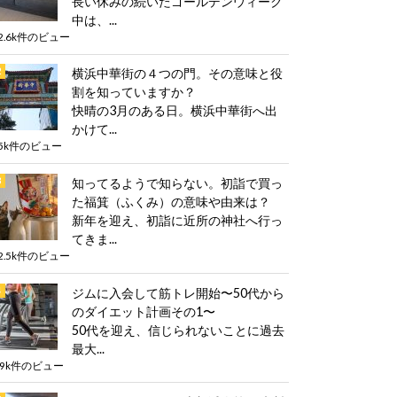
長い休みの続いたゴールデンウィーク
中は、...
2.6k件のビュー
横浜中華街の４つの門。その意味と役
割を知っていますか？
快晴の3月のある日。横浜中華街へ出
かけて...
5k件のビュー
知ってるようで知らない。初詣で買っ
た福箕（ふくみ）の意味や由来は？
新年を迎え、初詣に近所の神社へ行っ
てきま...
2.5k件のビュー
ジムに入会して筋トレ開始〜50代から
のダイエット計画その1〜
50代を迎え、信じられないことに過去
最大...
.9k件のビュー