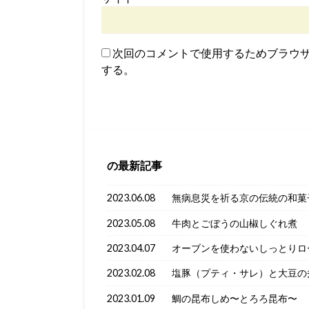
次回のコメントで使用するためブラウ
する。
の最新記事
2023.06.08
無病息災を祈る京の伝統の和菓
2023.05.08
牛肉とごぼうの山椒しぐれ煮
2023.04.07
オーブンを使わないしっとりロ
2023.02.08
塩豚（プティ・サレ）と大豆の
2023.01.09
鯛の昆布しめ〜とろろ昆布〜