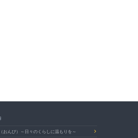
内
Bi（おんび）～日々のくらしに温もりを～