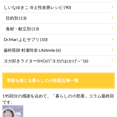
しいなゆきこ 冷え性改善レシピ
(90)
目的別
(13)
食材・献立別
(13)
Dr.Mari よむサプリ
(10)
歯科医師 村瀬玲奈 LifeSmile
(6)
ヨガ好きライターSHOの”ヨガのおかげ～”
(6)
季節を感じる暮らしの小部屋 記事一覧
195回分の感謝を込めて。「暮らしの小部屋」コラム最終回
です。