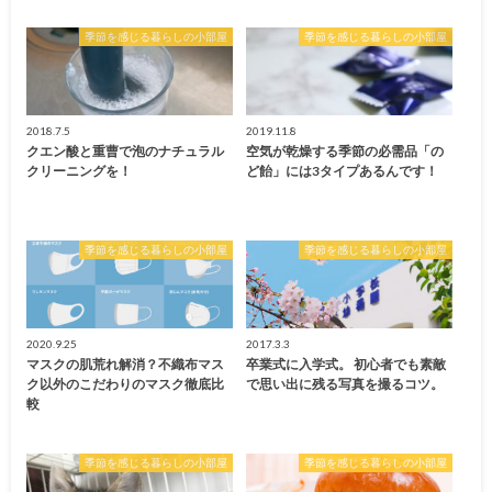
季節を感じる暮らしの小部屋
季節を感じる暮らしの小部屋
2018.7.5
2019.11.8
クエン酸と重曹で泡のナチュラル
空気が乾燥する季節の必需品「の
クリーニングを！
ど飴」には3タイプあるんです！
季節を感じる暮らしの小部屋
季節を感じる暮らしの小部屋
2020.9.25
2017.3.3
マスクの肌荒れ解消？不織布マス
卒業式に入学式。 初心者でも素敵
ク以外のこだわりのマスク徹底比
で思い出に残る写真を撮るコツ。
較
季節を感じる暮らしの小部屋
季節を感じる暮らしの小部屋