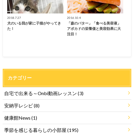
2018.7.27
2016.10.4
犬のいる我が家に子猫がやってき
「森のバター」「食べる美容液」
た！
アボカドの栄養価と美容効果に大
注目！
カテゴリー
自宅で出来る～Onbi動画レッスン
(3)
安納芋レシピ
(8)
健康館News
(1)
季節を感じる暮らしの小部屋
(195)