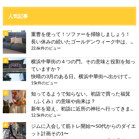
人気記事
重曹を使って！ソファーを掃除しましょう！
長い休みの続いたゴールデンウィーク中は、...
22.6k件のビュー
横浜中華街の４つの門。その意味と役割を知っ
ていますか？
快晴の3月のある日。横浜中華街へ出かけて...
15k件のビュー
知ってるようで知らない。初詣で買った福箕
（ふくみ）の意味や由来は？
新年を迎え、初詣に近所の神社へ行ってきま...
12.5k件のビュー
ジムに入会して筋トレ開始〜50代からのダイエ
ット計画その1〜