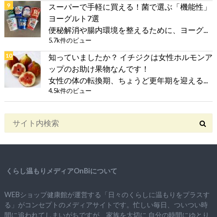
スーパーで手軽に買える！菌で選ぶ「機能性」
ヨーグルト7選
便秘解消や腸内環境を整えるために、ヨーグ...
5.7k件のビュー
知っていましたか？ イチジクは女性ホルモンア
ップのお助け果物なんです！
女性の体の転換期、ちょうど更年期を迎える...
4.5k件のビュー
くらし温もりメディアOnBiについて
WEBショップ健康館が運営する「日々のくらしに温もりをプラスす
る」がコンセプトのメディアサイトです。忙しい毎日、ついつい時
間に追われてしまいがちですが、
家族を大切に
自分の時間にゆとり