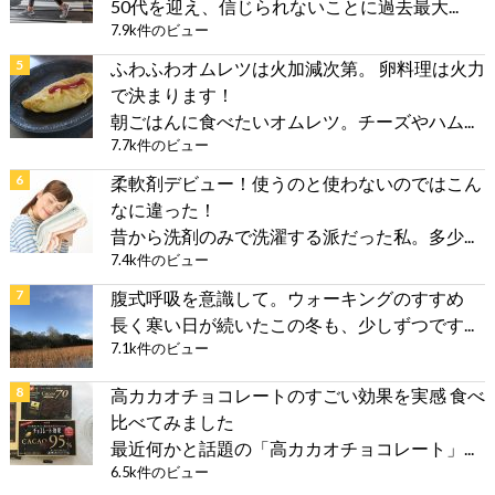
50代を迎え、信じられないことに過去最大...
7.9k件のビュー
ふわふわオムレツは火加減次第。 卵料理は火力
で決まります！
朝ごはんに食べたいオムレツ。チーズやハム...
7.7k件のビュー
柔軟剤デビュー！使うのと使わないのではこん
なに違った！
昔から洗剤のみで洗濯する派だった私。多少...
7.4k件のビュー
腹式呼吸を意識して。ウォーキングのすすめ
長く寒い日が続いたこの冬も、少しずつです...
7.1k件のビュー
高カカオチョコレートのすごい効果を実感 食べ
比べてみました
最近何かと話題の「高カカオチョコレート」...
6.5k件のビュー