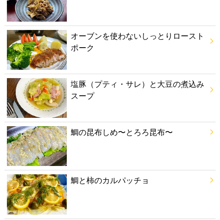
オーブンを使わないしっとりロースト
ポーク
塩豚（プティ・サレ）と大豆の煮込み
スープ
鯛の昆布しめ〜とろろ昆布〜
鯛と柿のカルパッチョ