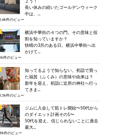
ょう！
長い休みの続いたゴールデンウィーク
中は、...
2.6k件のビュー
横浜中華街の４つの門。その意味と役
割を知っていますか？
快晴の3月のある日。横浜中華街へ出
かけて...
5k件のビュー
知ってるようで知らない。初詣で買っ
た福箕（ふくみ）の意味や由来は？
新年を迎え、初詣に近所の神社へ行っ
てきま...
2.5k件のビュー
ジムに入会して筋トレ開始〜50代から
のダイエット計画その1〜
50代を迎え、信じられないことに過去
最大...
.9k件のビュー