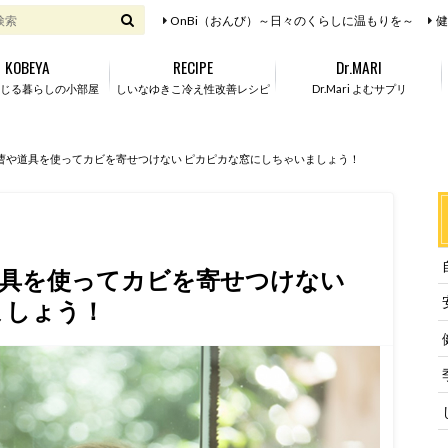
OnBi（おんび）～日々のくらしに温もりを～
健
KOBEYA
RECIPE
Dr.MARI
じる暮らしの小部屋
しいなゆきこ冷え性改善レシピ
Dr.Mari よむサプリ
曹や道具を使ってカビを寄せつけない ピカピカな窓にしちゃいましょう！
道具を使ってカビを寄せつけない
ましょう！