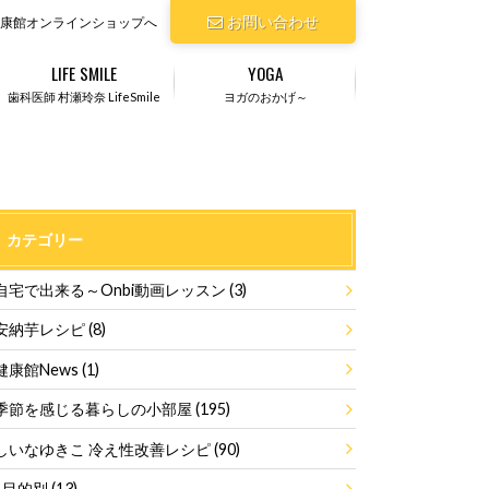
お問い合わせ
康館オンラインショップへ
LIFE SMILE
YOGA
歯科医師 村瀬玲奈 LifeSmile
ヨガのおかげ～
カテゴリー
自宅で出来る～Onbi動画レッスン
(3)
安納芋レシピ
(8)
健康館News
(1)
季節を感じる暮らしの小部屋
(195)
しいなゆきこ 冷え性改善レシピ
(90)
目的別
(13)