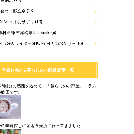
食材・献立別
(13)
Dr.Mari よむサプリ
(10)
歯科医師 村瀬玲奈 LifeSmile
(6)
ヨガ好きライターSHOの”ヨガのおかげ～”
(6)
季節を感じる暮らしの小部屋 記事一覧
195回分の感謝を込めて。「暮らしの小部屋」コラム
最終回です。
秋の味覚探しに産地直売所に行ってきました！