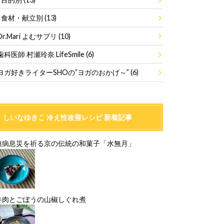
食材・献立別
(13)
Dr.Mari よむサプリ
(10)
歯科医師 村瀬玲奈 LifeSmile
(6)
ヨガ好きライターSHOの”ヨガのおかげ～”
(6)
しいなゆきこ 冷え性改善レシピ 新着記事
無病息災を祈る京の伝統の和菓子「水無月」
牛肉とごぼうの山椒しぐれ煮