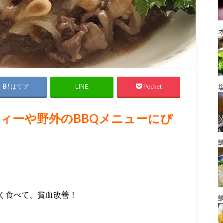
はてブ
Pocket
LINE
ィーや野外のBBQメニューにぴ
く食べて、貧血改善！