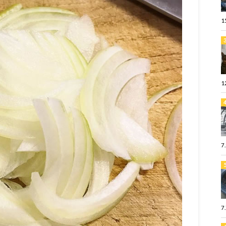
1
1
7
7