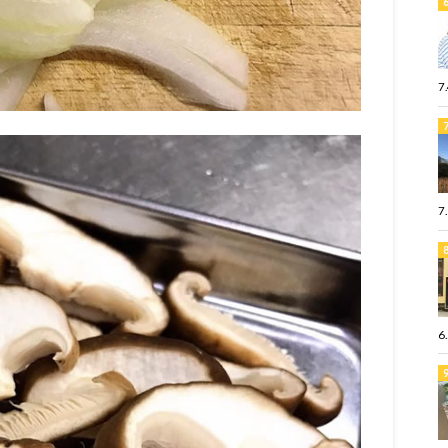
7
7
6