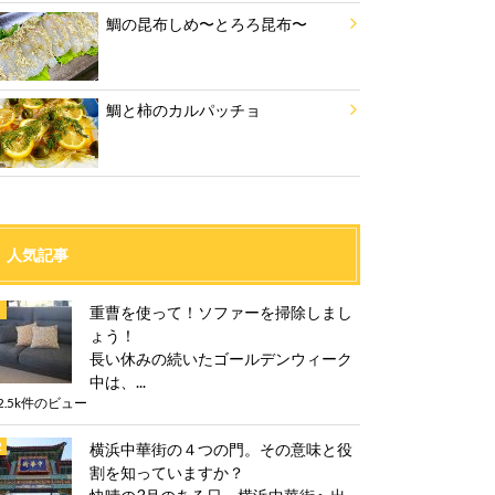
鯛の昆布しめ〜とろろ昆布〜
鯛と柿のカルパッチョ
人気記事
重曹を使って！ソファーを掃除しまし
ょう！
長い休みの続いたゴールデンウィーク
中は、...
2.5k件のビュー
横浜中華街の４つの門。その意味と役
割を知っていますか？