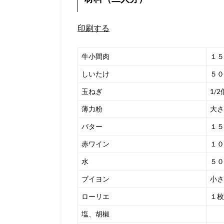
印刷する
牛小間肉
１５
しいたけ
５０
玉ねぎ
1/2
薄力粉
大さ
バター
１５
赤ワイン
１０
水
５０
ブイヨン
小さ
ローリエ
１枚
塩、胡椒