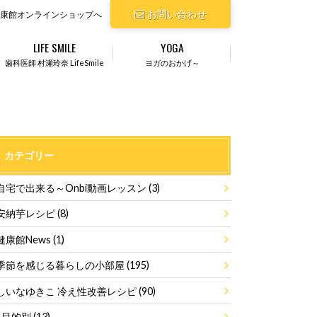
お問い合わせ
康館オンラインショップへ
LIFE SMILE
YOGA
歯科医師 村瀬玲奈 LifeSmile
ヨガのおかげ～
カテゴリー
自宅で出来る～Onbi動画レッスン
(3)
安納芋レシピ
(8)
健康館News
(1)
季節を感じる暮らしの小部屋
(195)
しいなゆきこ 冷え性改善レシピ
(90)
目的別
(13)