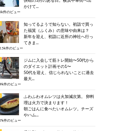
快晴の3月のある日。横浜中華街へ出
かけて...
5k件のビュー
知ってるようで知らない。初詣で買っ
た福箕（ふくみ）の意味や由来は？
新年を迎え、初詣に近所の神社へ行っ
てきま...
2.5k件のビュー
ジムに入会して筋トレ開始〜50代から
のダイエット計画その1〜
50代を迎え、信じられないことに過去
最大...
.9k件のビュー
ふわふわオムレツは火加減次第。 卵料
理は火力で決まります！
朝ごはんに食べたいオムレツ。チーズ
やハム...
.7k件のビュー