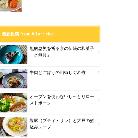
最新投稿 from All articles
無病息災を祈る京の伝統の和菓子
「水無月」
牛肉とごぼうの山椒しぐれ煮
オーブンを使わないしっとりロー
ストポーク
塩豚（プティ・サレ）と大豆の煮
込みスープ