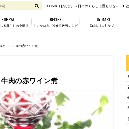
OnBi（おんび）～日々のくらしに温もりを～
健
KOBEYA
RECIPE
Dr.MARI
じる暮らしの小部屋
しいなゆきこ冷え性改善レシピ
Dr.Mari よむサプリ
味わい～ 牛肉の赤ワイン煮
 牛肉の赤ワイン煮