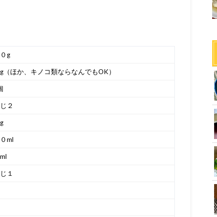
０g
g（ほか、キノコ類ならなんでもOK）
個
じ２
g
０ml
ml
じ１