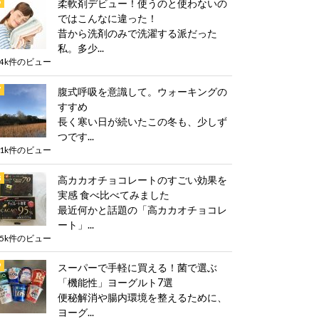
柔軟剤デビュー！使うのと使わないの
ではこんなに違った！
昔から洗剤のみで洗濯する派だった
私。多少...
.4k件のビュー
腹式呼吸を意識して。ウォーキングの
すすめ
長く寒い日が続いたこの冬も、少しず
つです...
.1k件のビュー
高カカオチョコレートのすごい効果を
実感 食べ比べてみました
最近何かと話題の「高カカオチョコレ
ート」...
.5k件のビュー
スーパーで手軽に買える！菌で選ぶ
「機能性」ヨーグルト7選
便秘解消や腸内環境を整えるために、
ヨーグ...