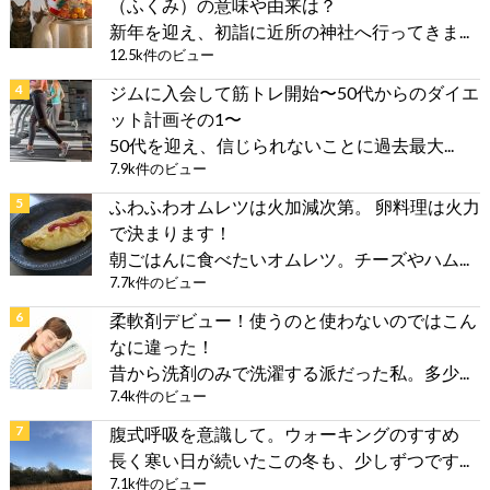
（ふくみ）の意味や由来は？
新年を迎え、初詣に近所の神社へ行ってきま...
12.5k件のビュー
ジムに入会して筋トレ開始〜50代からのダイエ
ット計画その1〜
50代を迎え、信じられないことに過去最大...
7.9k件のビュー
ふわふわオムレツは火加減次第。 卵料理は火力
で決まります！
朝ごはんに食べたいオムレツ。チーズやハム...
7.7k件のビュー
柔軟剤デビュー！使うのと使わないのではこん
なに違った！
昔から洗剤のみで洗濯する派だった私。多少...
7.4k件のビュー
腹式呼吸を意識して。ウォーキングのすすめ
長く寒い日が続いたこの冬も、少しずつです...
7.1k件のビュー