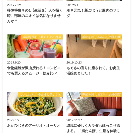
2019.7.19
2019.5.1
掃除特集その1【生活臭】人を招く
ホネ元気！新ごぼうと豚肉のサラ
時、部屋のニオイは気になりませ
ダ
んか？
季節を感じる暮らしの小部屋
季節を感じる暮らしの小部屋
2019.9.20
2019.10.23
食物繊維が沢山摂れる！コンビニ
もぐさの香りに癒されて。お灸生
でも買えるスムージー飲み比べ
活始めました！
しいなゆきこ 冷え性改善レシピ
季節を感じる暮らしの小部屋
2022.5.9
2017.11.27
おかひじきのアーリオ・オーリオ
環境に優しくカラダもほっこり温
まる。 「湯たんぽ」生活を体験し