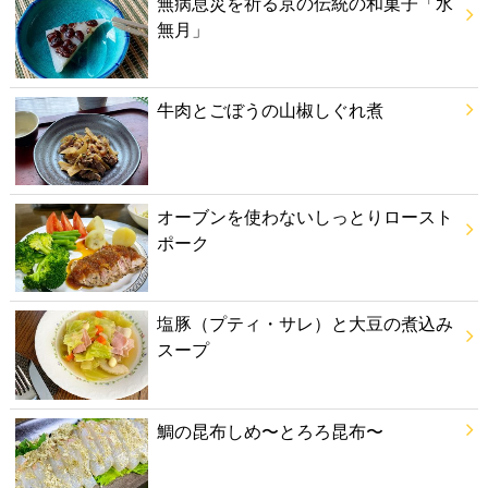
無病息災を祈る京の伝統の和菓子「水
無月」
牛肉とごぼうの山椒しぐれ煮
オーブンを使わないしっとりロースト
ポーク
塩豚（プティ・サレ）と大豆の煮込み
スープ
鯛の昆布しめ〜とろろ昆布〜