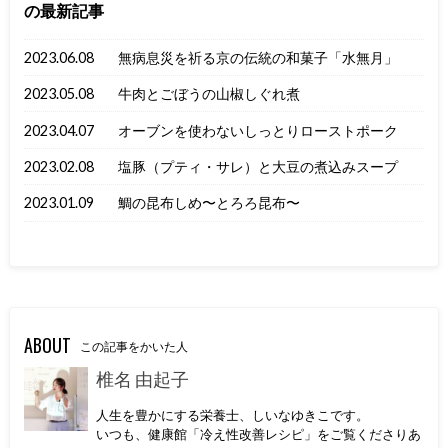
の最新記事
2023.06.08
無病息災を祈る京の伝統の和菓子「水無月」
2023.05.08
牛肉とごぼうの山椒しぐれ煮
2023.04.07
オーブンを使わないしっとりローストポーク
2023.02.08
塩豚（プティ・サレ）と大豆の煮込みスープ
2023.01.09
鯛の昆布しめ〜とろろ昆布〜
ABOUT
この記事をかいた人
椎名 由起子
人生を豊かにする栄養士、しいなゆきこです。
いつも、健康館「冷え性改善レシピ」をご覧くださりあ