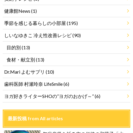
健康館News
(1)
季節を感じる暮らしの小部屋
(195)
しいなゆきこ 冷え性改善レシピ
(90)
目的別
(13)
食材・献立別
(13)
Dr.Mari よむサプリ
(10)
歯科医師 村瀬玲奈 LifeSmile
(6)
ヨガ好きライターSHOの”ヨガのおかげ～”
(6)
最新投稿 from All articles