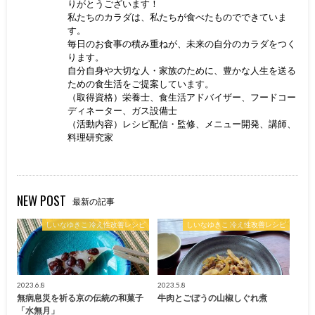
りがとうございます！
私たちのカラダは、私たちが食べたものでできていま
す。
毎日のお食事の積み重ねが、未来の自分のカラダをつく
ります。
自分自身や大切な人・家族のために、豊かな人生を送る
ための食生活をご提案しています。
（取得資格）栄養士、食生活アドバイザー、フードコー
ディネーター、ガス設備士
（活動内容）レシピ配信・監修、メニュー開発、講師、
料理研究家
NEW POST
最新の記事
しいなゆきこ 冷え性改善レシピ
しいなゆきこ 冷え性改善レシピ
2023.6.8
2023.5.8
無病息災を祈る京の伝統の和菓子
牛肉とごぼうの山椒しぐれ煮
「水無月」