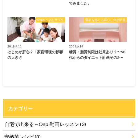
てみました。
Dr.Mari よむサプリ
季節を感じる暮らしの小部屋
2018.4.11
2019.6.14
はじめが肝心？！家庭環境の影響
糖質・脂質制限は効果あり？〜50
の大きさ
代からのダイエット計画その2〜
カテゴリー
自宅で出来る～Onbi動画レッスン
(3)
安納芋レシピ
(8)