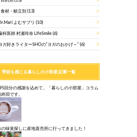
食材・献立別
(13)
Dr.Mari よむサプリ
(10)
歯科医師 村瀬玲奈 LifeSmile
(6)
ヨガ好きライターSHOの”ヨガのおかげ～”
(6)
季節を感じる暮らしの小部屋 記事一覧
195回分の感謝を込めて。「暮らしの小部屋」コラム
最終回です。
秋の味覚探しに産地直売所に行ってきました！