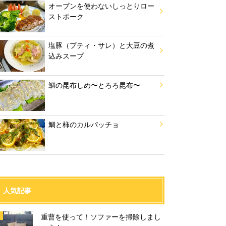
オーブンを使わないしっとりロー
ストポーク
塩豚（プティ・サレ）と大豆の煮
込みスープ
鯛の昆布しめ〜とろろ昆布〜
鯛と柿のカルパッチョ
人気記事
重曹を使って！ソファーを掃除しまし