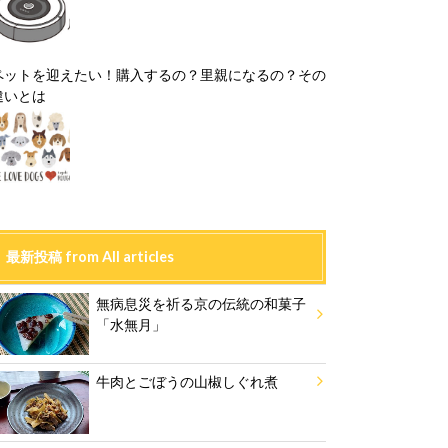
ペットを迎えたい！購入するの？里親になるの？その
違いとは
最新投稿 from All articles
無病息災を祈る京の伝統の和菓子
「水無月」
牛肉とごぼうの山椒しぐれ煮