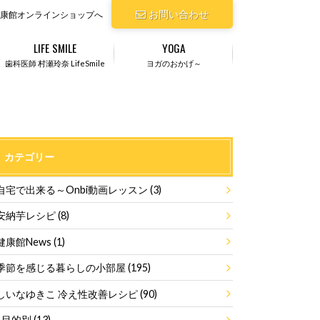
お問い合わせ
康館オンラインショップへ
LIFE SMILE
YOGA
歯科医師 村瀬玲奈 LifeSmile
ヨガのおかげ～
カテゴリー
自宅で出来る～Onbi動画レッスン
(3)
安納芋レシピ
(8)
健康館News
(1)
季節を感じる暮らしの小部屋
(195)
しいなゆきこ 冷え性改善レシピ
(90)
目的別
(13)