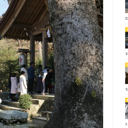
2
1
1
7