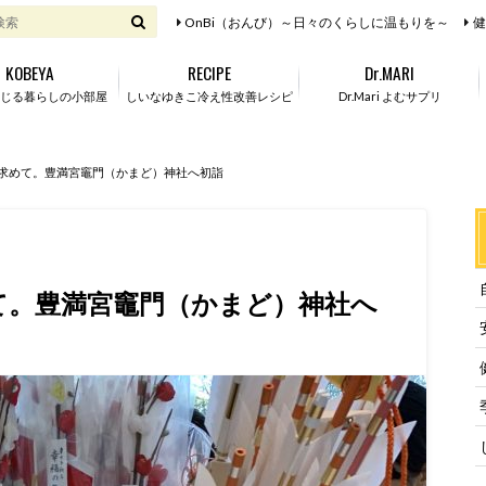
OnBi（おんび）～日々のくらしに温もりを～
健
KOBEYA
RECIPE
Dr.MARI
じる暮らしの小部屋
しいなゆきこ冷え性改善レシピ
Dr.Mari よむサプリ
を求めて。豊満宮竈門（かまど）神社へ初詣
めて。豊満宮竈門（かまど）神社へ