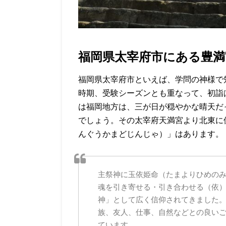
福岡県太宰府市にある豊満
福岡県太宰府市といえば、学問の神様で
時期、受験シーズンとも重なって、初詣
は福岡地方は、三が日が穏やかな晴天だ
でしょう。その太宰府天満宮より北東に
んぐうかまどじんじゃ）」はあります。
主祭神に玉依姫命（たまよりひめの
魂を引き寄せる・引き合わせる（依
神」として広く信仰されてきました
族、友人、仕事、自然などとの良い
ています。