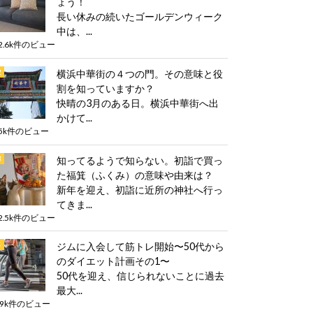
ょう！
長い休みの続いたゴールデンウィーク
中は、...
2.6k件のビュー
横浜中華街の４つの門。その意味と役
割を知っていますか？
快晴の3月のある日。横浜中華街へ出
かけて...
5k件のビュー
知ってるようで知らない。初詣で買っ
た福箕（ふくみ）の意味や由来は？
新年を迎え、初詣に近所の神社へ行っ
てきま...
2.5k件のビュー
ジムに入会して筋トレ開始〜50代から
のダイエット計画その1〜
50代を迎え、信じられないことに過去
最大...
.9k件のビュー