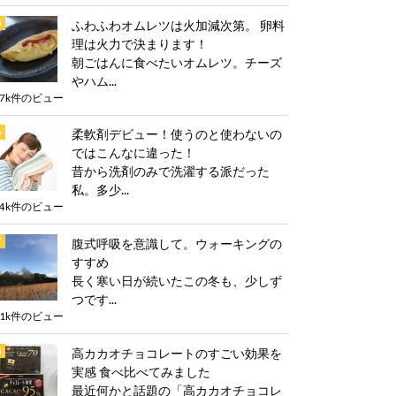
ふわふわオムレツは火加減次第。 卵料
理は火力で決まります！
朝ごはんに食べたいオムレツ。チーズ
やハム...
.7k件のビュー
柔軟剤デビュー！使うのと使わないの
ではこんなに違った！
昔から洗剤のみで洗濯する派だった
私。多少...
.4k件のビュー
腹式呼吸を意識して。ウォーキングの
すすめ
長く寒い日が続いたこの冬も、少しず
つです...
.1k件のビュー
高カカオチョコレートのすごい効果を
実感 食べ比べてみました
最近何かと話題の「高カカオチョコレ