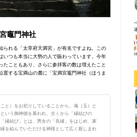
宮竈門神社
知られる「太宰府天満宮」が有名ですよね。この
はいつも本当に大勢の人で賑わっています。今年
ったこともあり、さらに参拝客の数は増えたこと
位置する宝満山の麓に「宝満宮竈門神社（ほうま
みこと）をお祀りしていることから、魂（玉）と
）という御神徳を慕われ、古くから「縁結びの
。「縁結び」とは、男女の「良縁」をはじめ、家
ご縁を結んでいただける神様として広く親しまれ