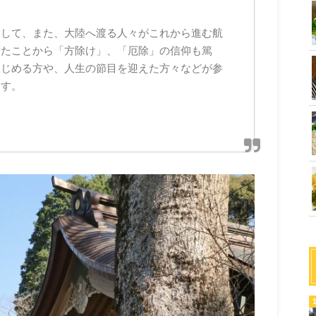
として、また、大陸へ渡る人々がこれから進む航
したことから「方除け」、「厄除」の信仰も篤
はじめる方や、人生の節目を迎えた方々などが参
ます。