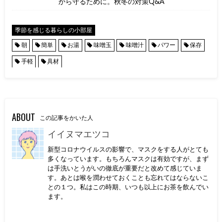
から守るために。秋冬の対策Q&A
季節を感じる暮らしの小部屋
朝
簡単
お湯
味噌玉
味噌汁
パワー
保存
手軽
具材
ABOUT
この記事をかいた人
イイヌマエツコ
新型コロナウイルスの影響で、マスクをする人がとても
多くなっています。もちろんマスクは有効ですが、まず
は手洗いとうがいの徹底が重要だと改めて感じていま
す。あとは喉を潤わせておくことも忘れてはならないこ
との１つ。私はこの時期、いつも以上にお茶を飲んでい
ます。