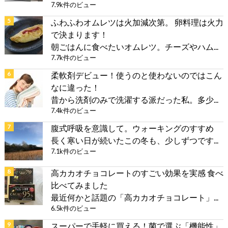
7.9k件のビュー
ふわふわオムレツは火加減次第。 卵料理は火力
で決まります！
朝ごはんに食べたいオムレツ。チーズやハム...
7.7k件のビュー
柔軟剤デビュー！使うのと使わないのではこん
なに違った！
昔から洗剤のみで洗濯する派だった私。多少...
7.4k件のビュー
腹式呼吸を意識して。ウォーキングのすすめ
長く寒い日が続いたこの冬も、少しずつです...
7.1k件のビュー
高カカオチョコレートのすごい効果を実感 食べ
比べてみました
最近何かと話題の「高カカオチョコレート」...
6.5k件のビュー
スーパーで手軽に買える！菌で選ぶ「機能性」