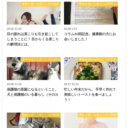
季節を感じる暮らしの小部屋
季節を感じる暮らしの小部屋
2016.11.25
2018.5.25
目の疲れは肩こりも引き起こして
コラム80回記念。健康館の方にお
しまうことに！ 目からくる肩こり
会いしました！
の解消法とは。
季節を感じる暮らしの小部屋
季節を感じる暮らしの小部屋
2018.11.16
2017.12.22
保護猫の里親になるということ。
忙しい年末だから。 手早く作れて
犬と保護猫のいる暮らし（その3)
美味しいトーストを食べましょ
う！
季節を感じる暮らしの小部屋
季節を感じる暮らしの小部屋