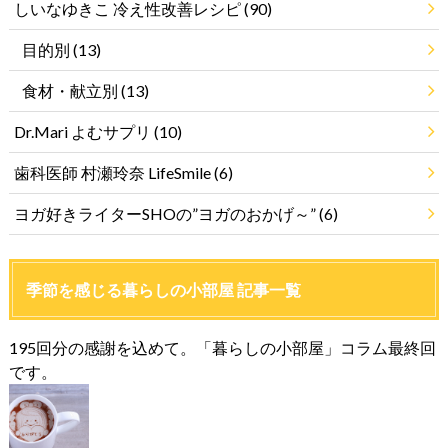
しいなゆきこ 冷え性改善レシピ
(90)
目的別
(13)
食材・献立別
(13)
Dr.Mari よむサプリ
(10)
歯科医師 村瀬玲奈 LifeSmile
(6)
ヨガ好きライターSHOの”ヨガのおかげ～”
(6)
季節を感じる暮らしの小部屋 記事一覧
195回分の感謝を込めて。「暮らしの小部屋」コラム最終回
です。