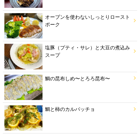
オーブンを使わないしっとりロースト
ポーク
塩豚（プティ・サレ）と大豆の煮込み
スープ
鯛の昆布しめ〜とろろ昆布〜
鯛と柿のカルパッチョ