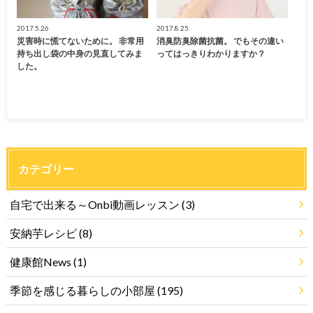
2017.5.26
2017.8.25
災害時に慌てないために。 非常用
消臭防臭除菌抗菌。 でもその違い
持ち出し袋の中身の見直してみま
ってはっきりわかりますか？
した。
カテゴリー
自宅で出来る～Onbi動画レッスン
(3)
安納芋レシピ
(8)
健康館News
(1)
季節を感じる暮らしの小部屋
(195)