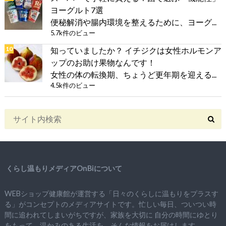
ヨーグルト7選
便秘解消や腸内環境を整えるために、ヨーグ...
5.7k件のビュー
知っていましたか？ イチジクは女性ホルモンア
ップのお助け果物なんです！
女性の体の転換期、ちょうど更年期を迎える...
4.5k件のビュー
くらし温もりメディアOnBiについて
WEBショップ健康館が運営する「日々のくらしに温もりをプラスす
る」がコンセプトのメディアサイトです。忙しい毎日、ついつい時
間に追われてしまいがちですが、
家族を大切に
自分の時間にゆとり
をもって、
温かみのある生活を。そんな情報をお届けします。