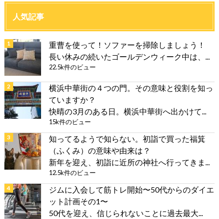
人気記事
重曹を使って！ソファーを掃除しましょう！
長い休みの続いたゴールデンウィーク中は、...
22.5k件のビュー
横浜中華街の４つの門。その意味と役割を知っ
ていますか？
快晴の3月のある日。横浜中華街へ出かけて...
15k件のビュー
知ってるようで知らない。初詣で買った福箕
（ふくみ）の意味や由来は？
新年を迎え、初詣に近所の神社へ行ってきま...
12.5k件のビュー
ジムに入会して筋トレ開始〜50代からのダイエ
ット計画その1〜
50代を迎え、信じられないことに過去最大...