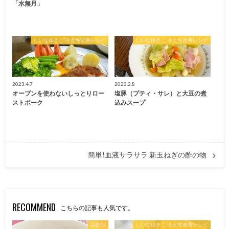
「水無月」
しいなゆきこ 冷え性改善レシピ
しいなゆきこ 冷え性改善レシピ
2023.4.7
2023.2.8
オーブンを使わないしっとりロー
塩豚（プティ・サレ）と大豆の煮
ストポーク
込みスープ
簡単!血液サラサラ 新玉ねぎの酢の物
RECOMMEND
こちらの記事も人気です。
目的別
しいなゆきこ 冷え性改善レシピ