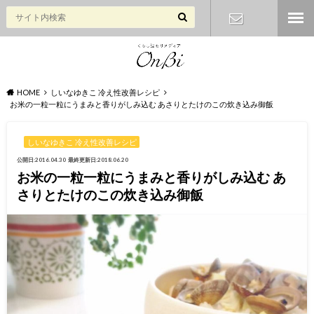
お問い合わ
せ
HOME
しいなゆきこ 冷え性改善レシピ
お米の一粒一粒にうまみと香りがしみ込む あさりとたけのこの炊き込み御飯
しいなゆきこ 冷え性改善レシピ
公開日:2016.04.30
最終更新日:2018.06.20
お米の一粒一粒にうまみと香りがしみ込む あ
さりとたけのこの炊き込み御飯