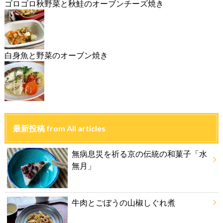
ゴロゴロ秋野菜と秋鮭のオーブンチーズ焼き
白身魚と野菜のオーブン焼き
最新投稿 from All articles
無病息災を祈る京の伝統の和菓子「水
無月」
牛肉とごぼうの山椒しぐれ煮