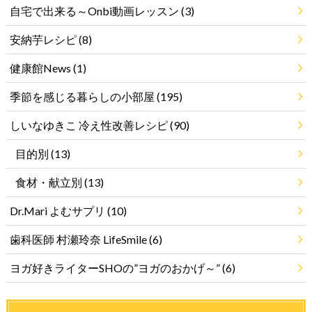
自宅で出来る～Onbi動画レッスン
(3)
安納芋レシピ
(8)
健康館News
(1)
季節を感じる暮らしの小部屋
(195)
しいなゆきこ 冷え性改善レシピ
(90)
目的別
(13)
食材・献立別
(13)
Dr.Mari よむサプリ
(10)
歯科医師 村瀬玲奈 LifeSmile
(6)
ヨガ好きライターSHOの”ヨガのおかげ～”
(6)