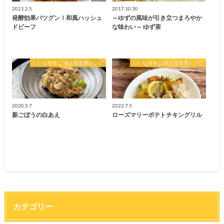
2021.2.5
2017.10.30
発酵効果バツグン！和風ハッシュ
～ゆずの風味が引き立つまろやか
ドビーフ
な味わい～ ゆず茶
しいなゆきこ 冷え性改善レシピ
しいなゆきこ 冷え性改善レシピ
2020.5.7
2022.7.5
新ごぼうの白あえ
ローズマリーポテトチキングリル
カテゴリー