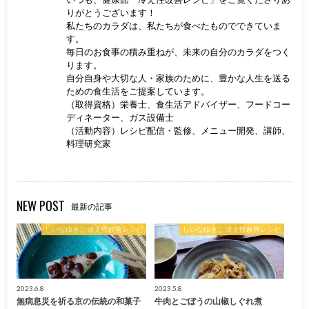
りがとうございます！
私たちのカラダは、私たちが食べたものでできていま
す。
毎日のお食事の積み重ねが、未来の自分のカラダをつく
ります。
自分自身や大切な人・家族のために、豊かな人生を送る
ための食生活をご提案しています。
（取得資格）栄養士、食生活アドバイザー、フードコー
ディネーター、ガス設備士
（活動内容）レシピ配信・監修、メニュー開発、講師、
料理研究家
NEW POST
最新の記事
しいなゆきこ 冷え性改善レシピ
しいなゆきこ 冷え性改善レシピ
2023.6.8
2023.5.8
無病息災を祈る京の伝統の和菓子
牛肉とごぼうの山椒しぐれ煮