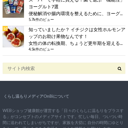
ヨーグルト7選
便秘解消や腸内環境を整えるために、ヨーグ...
5.7k件のビュー
知っていましたか？ イチジクは女性ホルモンア
ップのお助け果物なんです！
女性の体の転換期、ちょうど更年期を迎える...
4.5k件のビュー
くらし温もりメディアOnBiについて
WEBショップ健康館が運営する「日々のくらしに温もりをプラスす
る」がコンセプトのメディアサイトです。忙しい毎日、ついつい時
間に追われてしまいがちですが、
家族を大切に
自分の時間にゆとり