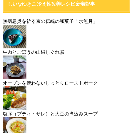
しいなゆきこ 冷え性改善レシピ 新着記事
無病息災を祈る京の伝統の和菓子「水無月」
牛肉とごぼうの山椒しぐれ煮
オーブンを使わないしっとりローストポーク
塩豚（プティ・サレ）と大豆の煮込みスープ