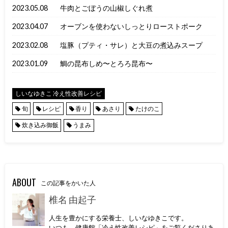
2023.05.08
牛肉とごぼうの山椒しぐれ煮
2023.04.07
オーブンを使わないしっとりローストポーク
2023.02.08
塩豚（プティ・サレ）と大豆の煮込みスープ
2023.01.09
鯛の昆布しめ〜とろろ昆布〜
しいなゆきこ 冷え性改善レシピ
旬
レシピ
香り
あさり
たけのこ
炊き込み御飯
うまみ
ABOUT
この記事をかいた人
椎名 由起子
人生を豊かにする栄養士、しいなゆきこです。
いつも、健康館「冷え性改善レシピ」をご覧くださりあ