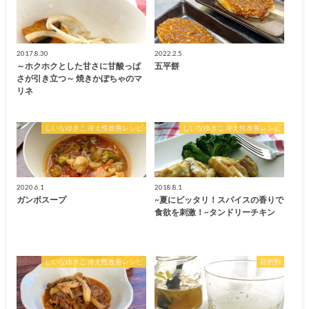
2017.8.30
2022.2.5
～ホクホクとした甘さに甘酸っぱ
五平餅
さが引き立つ～ 焼きかぼちゃのマ
リネ
しいなゆきこ 冷え性改善レシピ
しいなゆきこ 冷え性改善レシピ
2020.6.1
2018.8.1
ガンボスープ
~夏にピッタリ！スパイスの香りで
食欲を刺激！~タンドリーチキン
しいなゆきこ 冷え性改善レシピ
目的別