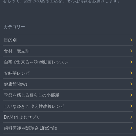
をもって、
温かみのある生活を。そんな情報をお届けします。
カテゴリー
目的別
食材・献立別
自宅で出来る～Onbi動画レッスン
安納芋レシピ
健康館News
季節を感じる暮らしの小部屋
しいなゆきこ 冷え性改善レシピ
Dr.Mari よむサプリ
歯科医師 村瀬玲奈 LifeSmile