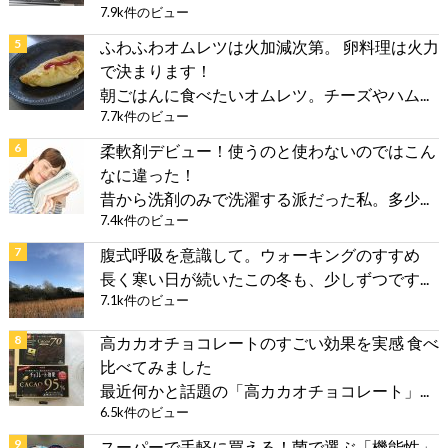
7.9k件のビュー
ふわふわオムレツは火加減次第。 卵料理は火力
で決まります！
朝ごはんに食べたいオムレツ。チーズやハム...
7.7k件のビュー
柔軟剤デビュー！使うのと使わないのではこん
なに違った！
昔から洗剤のみで洗濯する派だった私。多少...
7.4k件のビュー
腹式呼吸を意識して。ウォーキングのすすめ
長く寒い日が続いたこの冬も、少しずつです...
7.1k件のビュー
高カカオチョコレートのすごい効果を実感 食べ
比べてみました
最近何かと話題の「高カカオチョコレート」...
6.5k件のビュー
スーパーで手軽に買える！菌で選ぶ「機能性」