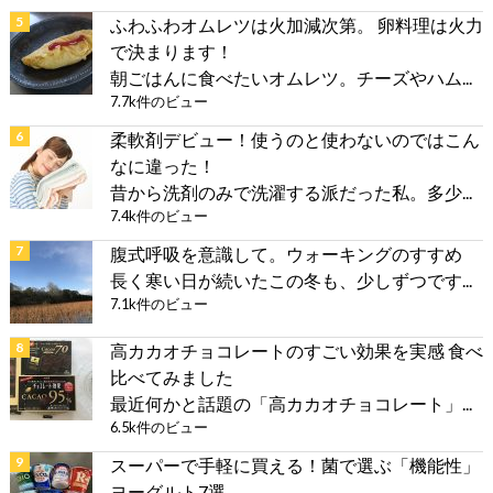
ふわふわオムレツは火加減次第。 卵料理は火力
で決まります！
朝ごはんに食べたいオムレツ。チーズやハム...
7.7k件のビュー
柔軟剤デビュー！使うのと使わないのではこん
なに違った！
昔から洗剤のみで洗濯する派だった私。多少...
7.4k件のビュー
腹式呼吸を意識して。ウォーキングのすすめ
長く寒い日が続いたこの冬も、少しずつです...
7.1k件のビュー
高カカオチョコレートのすごい効果を実感 食べ
比べてみました
最近何かと話題の「高カカオチョコレート」...
6.5k件のビュー
スーパーで手軽に買える！菌で選ぶ「機能性」
ヨーグルト7選