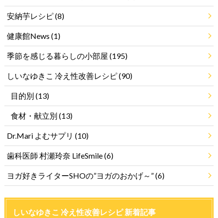
安納芋レシピ
(8)
健康館News
(1)
季節を感じる暮らしの小部屋
(195)
しいなゆきこ 冷え性改善レシピ
(90)
目的別
(13)
食材・献立別
(13)
Dr.Mari よむサプリ
(10)
歯科医師 村瀬玲奈 LifeSmile
(6)
ヨガ好きライターSHOの”ヨガのおかげ～”
(6)
しいなゆきこ 冷え性改善レシピ 新着記事