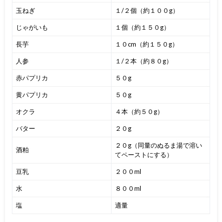
玉ねぎ
１/２個（約１００g）
じゃがいも
１個（約１５０g）
長芋
１０cm（約１５０g）
人参
１/２本（約８０g）
赤パプリカ
５０g
黄パプリカ
５０g
オクラ
４本（約５０g）
バター
２０g
２０g（同量のぬるま湯で溶い
酒粕
てペーストにする）
豆乳
２００ml
水
８００ml
塩
適量