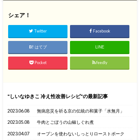
シェア！
Twitter
Facebook
はてブ
LINE
Pocket
feedly
しいなゆきこ 冷え性改善レシピ
の最新記事
2023.06.08
無病息災を祈る京の伝統の和菓子「水無月」
2023.05.08
牛肉とごぼうの山椒しぐれ煮
2023.04.07
オーブンを使わないしっとりローストポーク