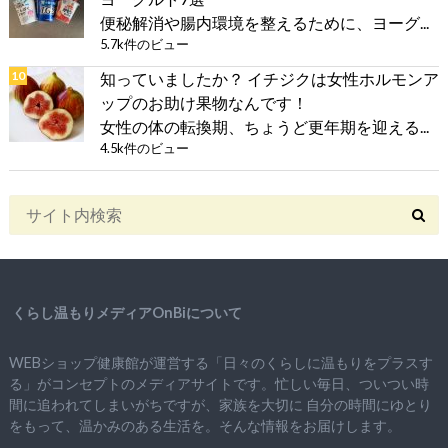
便秘解消や腸内環境を整えるために、ヨーグ...
5.7k件のビュー
知っていましたか？ イチジクは女性ホルモンア
ップのお助け果物なんです！
女性の体の転換期、ちょうど更年期を迎える...
4.5k件のビュー
くらし温もりメディアOnBiについて
WEBショップ健康館が運営する「日々のくらしに温もりをプラスす
る」がコンセプトのメディアサイトです。忙しい毎日、ついつい時
間に追われてしまいがちですが、
家族を大切に
自分の時間にゆとり
をもって、
温かみのある生活を。そんな情報をお届けします。