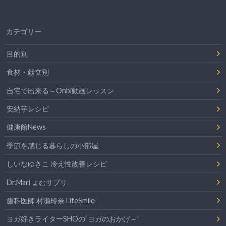
カテゴリー
目的別
食材・献立別
自宅で出来る～Onbi動画レッスン
安納芋レシピ
健康館News
季節を感じる暮らしの小部屋
しいなゆきこ 冷え性改善レシピ
Dr.Mari よむサプリ
歯科医師 村瀬玲奈 LifeSmile
ヨガ好きライターSHOの”ヨガのおかげ～”