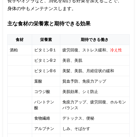
長芋やオクラなど、消化を助ける野菜を加えることで、
身体の中もメンテナンスします。
主な食材の栄養素と期待できる効果
食材
栄養素
期待できる働き
酒粕
ビタミンB１
疲労回復、ストレス緩和、
冷え性
ビタミンB２
美容、美肌
ビタミンB６
美髪、美肌、月経症状の緩和
葉酸
貧血予防、免疫力アップ
コウジ酸
美肌効果、シミ防止
パントテン
免疫力アップ、疲労回復、ホルモン
酸
バランス
食物繊維
デトックス、便秘
アルブチン
しみ、そばかす