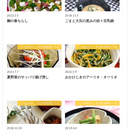
2022.3.5
2018.11.5
鯛の春ちらし
ごまと大豆の恵みの担々豆乳鍋
しいなゆきこ 冷え性改善レシピ
しいなゆきこ 冷え性改善レシピ
2021.7.7
2022.5.9
夏野菜のサッパリ揚げ浸し
おかひじきのアーリオ・オーリオ
しいなゆきこ 冷え性改善レシピ
しいなゆきこ 冷え性改善レシピ
2018.12.20
2019.4.4