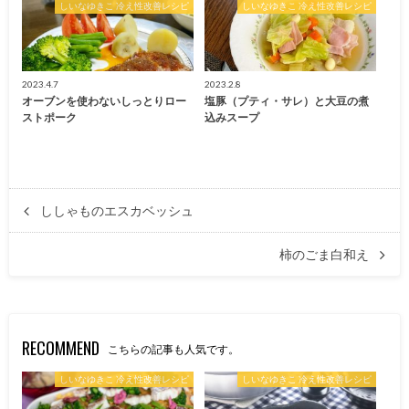
しいなゆきこ 冷え性改善レシピ
しいなゆきこ 冷え性改善レシピ
2023.4.7
2023.2.8
オーブンを使わないしっとりロー
塩豚（プティ・サレ）と大豆の煮
ストポーク
込みスープ
ししゃものエスカベッシュ
柿のごま白和え
RECOMMEND
こちらの記事も人気です。
しいなゆきこ 冷え性改善レシピ
しいなゆきこ 冷え性改善レシピ