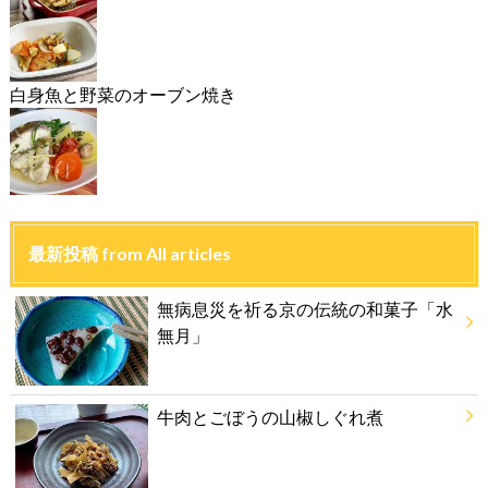
白身魚と野菜のオーブン焼き
最新投稿 from All articles
無病息災を祈る京の伝統の和菓子「水
無月」
牛肉とごぼうの山椒しぐれ煮