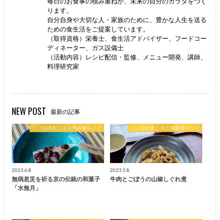
毎日のお食事の積み重ねが、未来の自分のカラダをつく
ります。
自分自身や大切な人・家族のために、豊かな人生を送る
ための食生活をご提案しています。
（取得資格）栄養士、食生活アドバイザー、フードコー
ディネーター、ガス設備士
（活動内容）レシピ配信・監修、メニュー開発、講師、
料理研究家
NEW POST
最新の記事
しいなゆきこ 冷え性改善レシピ
しいなゆきこ 冷え性改善レシピ
2023.6.8
2023.5.8
無病息災を祈る京の伝統の和菓子
牛肉とごぼうの山椒しぐれ煮
「水無月」