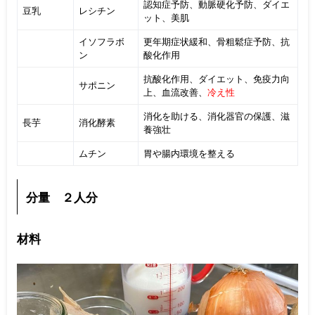
認知症予防、動脈硬化予防、ダイエ
豆乳
レシチン
ット、美肌
イソフラボ
更年期症状緩和、骨粗鬆症予防、抗
ン
酸化作用
抗酸化作用、ダイエット、免疫力向
サポニン
上、血流改善、
冷え性
消化を助ける、消化器官の保護、滋
長芋
消化酵素
養強壮
ムチン
胃や腸内環境を整える
分量 ２人分
材料