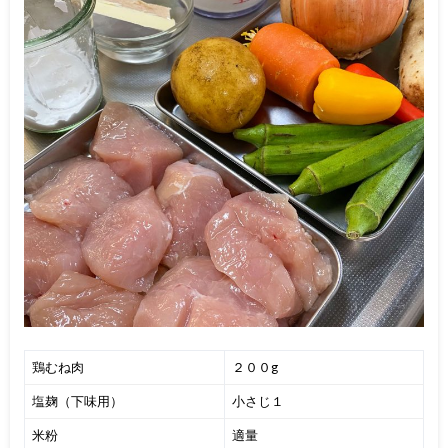
鶏むね肉
２００g
塩麹（下味用）
小さじ１
米粉
適量