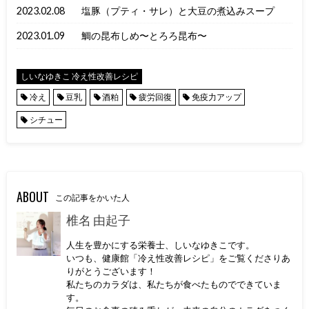
2023.02.08
塩豚（プティ・サレ）と大豆の煮込みスープ
2023.01.09
鯛の昆布しめ〜とろろ昆布〜
しいなゆきこ 冷え性改善レシピ
冷え
豆乳
酒粕
疲労回復
免疫力アップ
シチュー
ABOUT
この記事をかいた人
椎名 由起子
人生を豊かにする栄養士、しいなゆきこです。
いつも、健康館「冷え性改善レシピ」をご覧くださりあ
りがとうございます！
私たちのカラダは、私たちが食べたものでできていま
す。