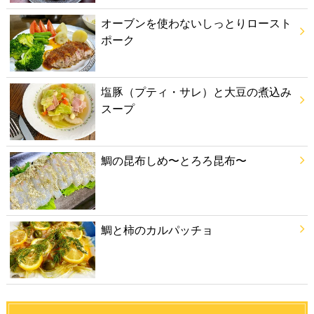
オーブンを使わないしっとりロースト
ポーク
塩豚（プティ・サレ）と大豆の煮込み
スープ
鯛の昆布しめ〜とろろ昆布〜
鯛と柿のカルパッチョ