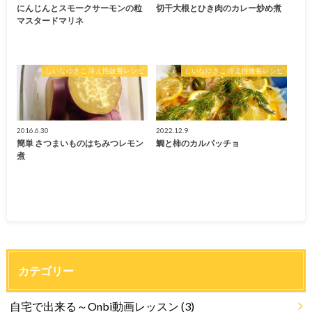
にんじんとスモークサーモンの粒
切干大根とひき肉のカレー炒め煮
マスタードマリネ
しいなゆきこ 冷え性改善レシピ
しいなゆきこ 冷え性改善レシピ
2016.6.30
2022.12.9
簡単 さつまいものはちみつレモン
鯛と柿のカルパッチョ
煮
カテゴリー
自宅で出来る～Onbi動画レッスン
(3)