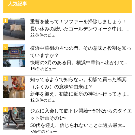
人気記事
重曹を使って！ソファーを掃除しましょう！
長い休みの続いたゴールデンウィーク中は、...
22.6k件のビュー
横浜中華街の４つの門。その意味と役割を知っ
ていますか？
快晴の3月のある日。横浜中華街へ出かけて...
15k件のビュー
知ってるようで知らない。初詣で買った福箕
（ふくみ）の意味や由来は？
新年を迎え、初詣に近所の神社へ行ってきま...
12.5k件のビュー
ジムに入会して筋トレ開始〜50代からのダイエ
ット計画その1〜
50代を迎え、信じられないことに過去最大...
7.9k件のビュー